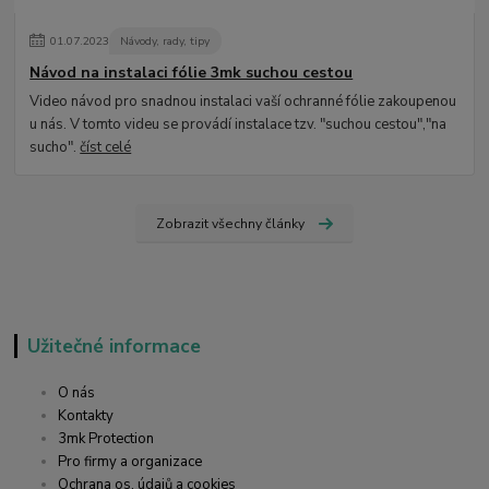
01
.
07
.
2023
Návody, rady, tipy
Návod na instalaci fólie 3mk suchou cestou
Video návod pro snadnou instalaci vaší ochranné fólie zakoupenou
u nás. V tomto videu se provádí instalace tzv. "suchou cestou","na
sucho".
číst celé
Zobrazit všechny články
Užitečné informace
O nás
Kontakty
3mk Protection
Pro firmy a organizace
Ochrana os. údajů a cookies