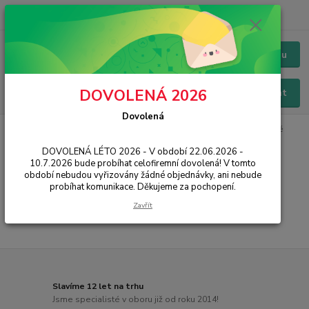
+420 228 229 845
CZK
Chat / Online podpora - 24/7
Menu
DOVOLENÁ 2026
Hledat
Dovolená
Úvod
IT, PC, ELEKTRONIKA
Kabely a redukce
HDMI
Přípojné
DOVOLENÁ LÉTO 2026 - V období 22.06.2026 -
Přípojné
10.7.2026 bude probíhat celofiremní dovolená! V tomto
období nebudou vyřizovány žádné objednávky, ani nebude
probíhat komunikace. Děkujeme za pochopení.
...
Zavřít
Slavíme 12 let na trhu
Jsme specialisté v oboru již od roku 2014!