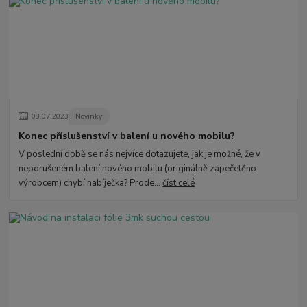
08
.
07
.
2023
Novinky
Konec příslušenství v balení u nového mobilu?
V poslední době se nás nejvíce dotazujete, jak je možné, že v
neporušeném balení nového mobilu (originálně zapečetěno
výrobcem) chybí nabíječka? Prode...
číst celé