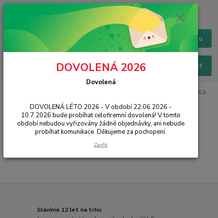
+420 228 229 845
CZK
Chat / Online podpora - 24/7
Menu
DOVOLENÁ 2026
Hledat
Dovolená
Úvod
IT, PC, ELEKTRONIKA
Spotřební materiál
Zobrazovací válce a
fotoválce
Canon
DOVOLENÁ LÉTO 2026 - V období 22.06.2026 -
10.7.2026 bude probíhat celofiremní dovolená! V tomto
Canon
období nebudou vyřizovány žádné objednávky, ani nebude
probíhat komunikace. Děkujeme za pochopení.
...
Zavřít
Slavíme 12 let na trhu