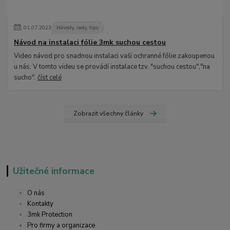
01
.
07
.
2023
Návody, rady, tipy
Návod na instalaci fólie 3mk suchou cestou
Video návod pro snadnou instalaci vaší ochranné fólie zakoupenou
u nás. V tomto videu se provádí instalace tzv. "suchou cestou","na
sucho".
číst celé
Zobrazit všechny články
Užitečné informace
O nás
Kontakty
3mk Protection
Pro firmy a organizace