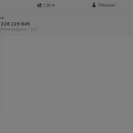
Přihlášení
CZK
nka
 228 229 845
 Online podpora - 24/7