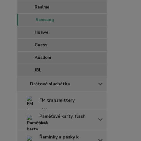
Realme
Samsung
Huawei
Guess
Ausdom
JBL
Drátové sluchátka
FM transmittery
Paměťové karty, flash
disk
Řemínky a pásky k