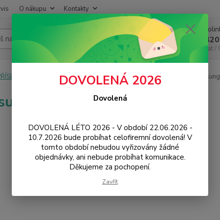
vis
O nákupu
Kontakty
Infoli
Hledat
+420
Chat /
PŘÍSLUŠENSTVÍ
Sluchátka, Bluetooth HF
Bluetooth HF
Samsung
DOVOLENÁ 2026
sung
Dovolená
DOVOLENÁ LÉTO 2026 - V období 22.06.2026 -
10.7.2026 bude probíhat celofiremní dovolená! V
tomto období nebudou vyřizovány žádné
objednávky, ani nebude probíhat komunikace.
Děkujeme za pochopení.
Zavřít