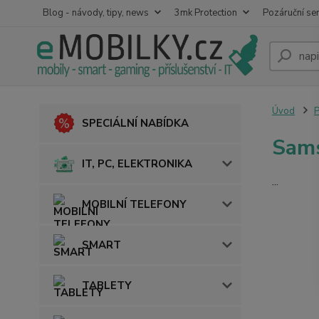
Blog - návody, tipy, news
3mk Protection
Pozáruční ser
Úvod
SPECIÁLNÍ NABÍDKA
Sam
IT, PC, ELEKTRONIKA
...
MOBILNÍ TELEFONY
SMART
TABLETY