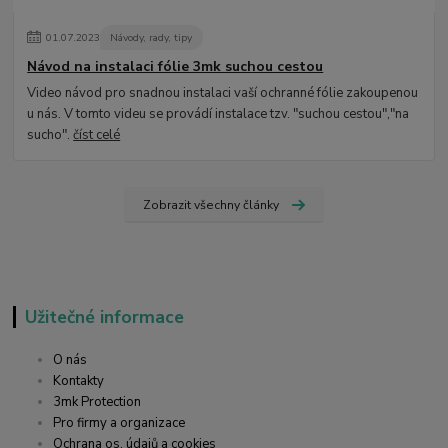
01
.
07
.
2023
Návody, rady, tipy
Návod na instalaci fólie 3mk suchou cestou
Video návod pro snadnou instalaci vaší ochranné fólie zakoupenou
u nás. V tomto videu se provádí instalace tzv. "suchou cestou","na
sucho".
číst celé
Zobrazit všechny články
Užitečné informace
O nás
Kontakty
3mk Protection
Pro firmy a organizace
Ochrana os. údajů a cookies