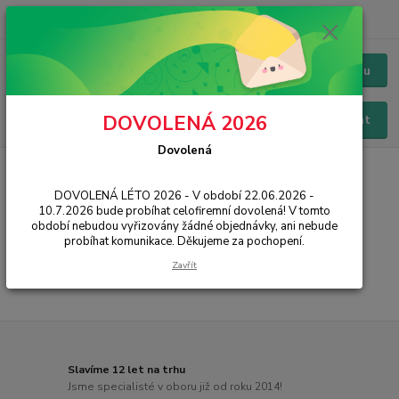
+420 228 229 845
CZK
Chat / Online podpora - 24/7
Menu
DOVOLENÁ 2026
Hledat
Dovolená
Úvod
PŘÍSLUŠENSTVÍ
Powerbanky
Cellularline
DOVOLENÁ LÉTO 2026 - V období 22.06.2026 -
Cellularline
10.7.2026 bude probíhat celofiremní dovolená! V tomto
období nebudou vyřizovány žádné objednávky, ani nebude
probíhat komunikace. Děkujeme za pochopení.
...
Zavřít
Slavíme 12 let na trhu
Jsme specialisté v oboru již od roku 2014!