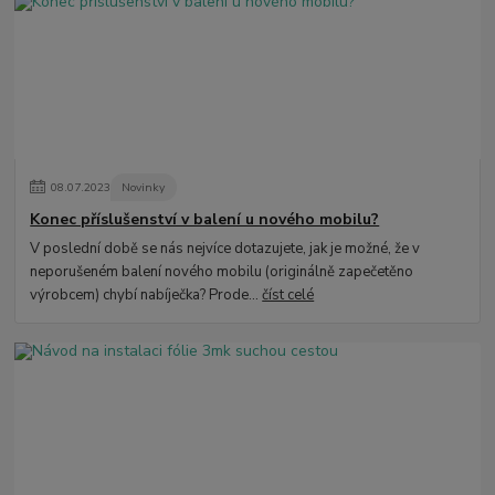
08
.
07
.
2023
Novinky
Konec příslušenství v balení u nového mobilu?
V poslední době se nás nejvíce dotazujete, jak je možné, že v
neporušeném balení nového mobilu (originálně zapečetěno
výrobcem) chybí nabíječka? Prode...
číst celé