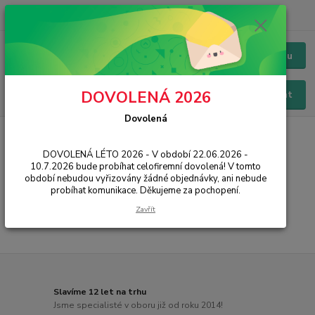
+420 228 229 845
CZK
Chat / Online podpora - 24/7
Menu
DOVOLENÁ 2026
Hledat
Dovolená
Úvod
PŘÍSLUŠENSTVÍ
Baterie
Samsung
Galaxy A21
DOVOLENÁ LÉTO 2026 - V období 22.06.2026 -
Galaxy A21
10.7.2026 bude probíhat celofiremní dovolená! V tomto
období nebudou vyřizovány žádné objednávky, ani nebude
probíhat komunikace. Děkujeme za pochopení.
...
Zavřít
Slavíme 12 let na trhu
Jsme specialisté v oboru již od roku 2014!