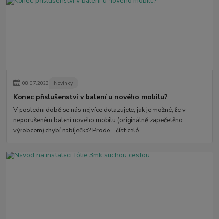
08
.
07
.
2023
Novinky
Konec příslušenství v balení u nového mobilu?
V poslední době se nás nejvíce dotazujete, jak je možné, že v
neporušeném balení nového mobilu (originálně zapečetěno
výrobcem) chybí nabíječka? Prode...
číst celé