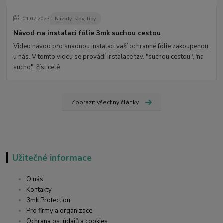
01
.
07
.
2023
Návody, rady, tipy
Návod na instalaci fólie 3mk suchou cestou
Video návod pro snadnou instalaci vaší ochranné fólie zakoupenou
u nás. V tomto videu se provádí instalace tzv. "suchou cestou","na
sucho".
číst celé
Zobrazit všechny články
Užitečné informace
O nás
Kontakty
3mk Protection
Pro firmy a organizace
Ochrana os. údajů a cookies