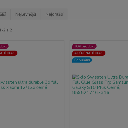
jší
Nejlevnější
Nejdražší
1-2 z 2
dukt
TOP produkt
ABÍDKA!!!
AKČNÍ NABÍDKA!!!
Populární