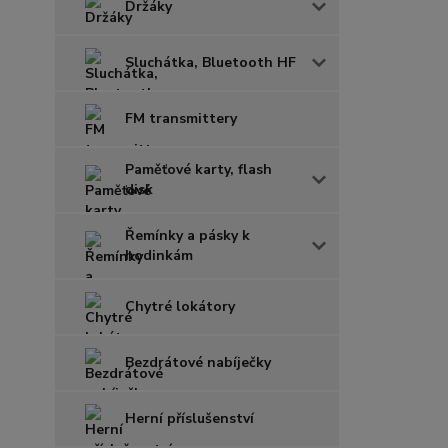
Držáky
Sluchátka, Bluetooth HF
FM transmittery
Paměťové karty, flash
disk
Řemínky a pásky k
hodinkám
Chytré lokátory
Bezdrátové nabíječky
Herní příslušenství