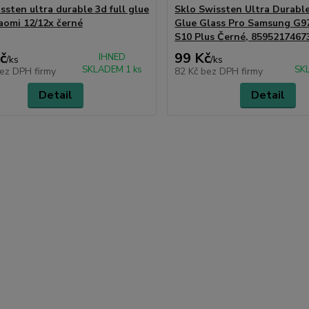
ssten ultra durable 3d full glue
Sklo Swissten Ultra Durable
iaomi 12/12x černé
Glue Glass Pro Samsung G9
S10 Plus Černé, 8595217467
č
99 Kč
IHNED
/
ks
/
ks
SKLADEM 1 ks
SK
ez DPH firmy
82 Kč
bez DPH firmy
Detail
Detail