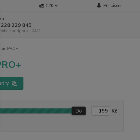
Přihlášení
CZK
nka
 228 229 845
 Online podpora - 24/7
Glue PRO+
 PRO+
etry
Do
Kč