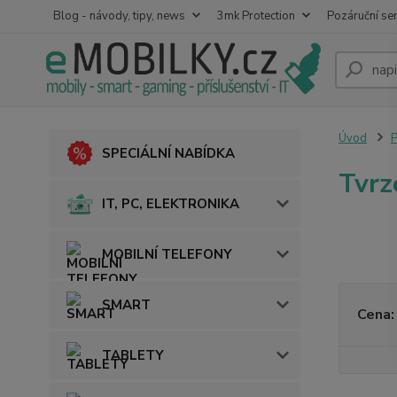
Blog - návody, tipy, news
3mk Protection
Pozáruční ser
Úvod
SPECIÁLNÍ NABÍDKA
Tvrz
IT, PC, ELEKTRONIKA
MOBILNÍ TELEFONY
SMART
Cena:
TABLETY