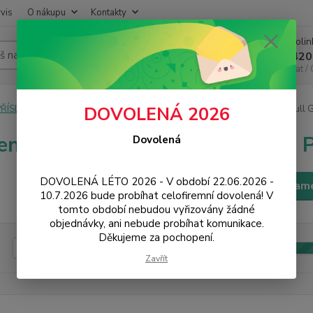
vis
O nákupu
Kontakty
Infoli
Hledat
+420
Chat /
PŘÍSLUŠENSTVÍ
Ochrana displeje
Tvrzená skla mobily
3D Full 
DOVOLENÁ 2026
ená skla na mobil 3D Full Glue
Dovolená
DOVOLENÁ LÉTO 2026 - V období 22.06.2026 -
Filtr - výrobci a param
10.7.2026 bude probíhat celofiremní dovolená! V
tomto období nebudou vyřizovány žádné
objednávky, ani nebude probíhat komunikace.
Děkujeme za pochopení.
Kč
Od
Zavřít