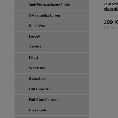
sklo swi
3mk Extra ochranné skla
glass x
Skla s aplikátorem
199 K
Blue Star
164 Kč
b
Forcell
Tactical
Fixed
Wozinsky
Swissten
Full Glue 5D
Full Glue Ceramic
Glass Gold