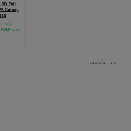
 3D Full
75 Galaxy
316
IHNED
LADEM 2 ks
strana
z 1