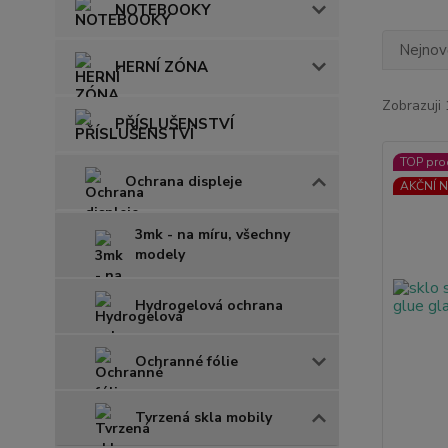
NOTEBOOKY
Nejnově
HERNÍ ZÓNA
Zobrazuji 
PŘÍSLUŠENSTVÍ
TOP pro
Ochrana displeje
AKČNÍ N
3mk - na míru, všechny
modely
Hydrogelová ochrana
Ochranné fólie
Tvrzená skla mobily