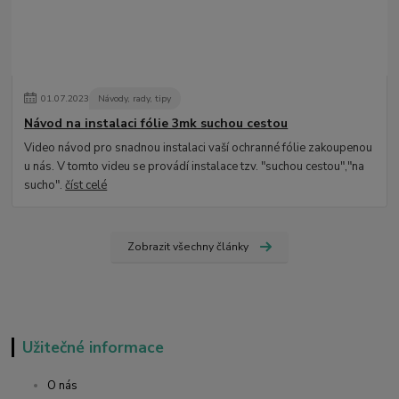
01
.
07
.
2023
Návody, rady, tipy
Návod na instalaci fólie 3mk suchou cestou
Video návod pro snadnou instalaci vaší ochranné fólie zakoupenou
u nás. V tomto videu se provádí instalace tzv. "suchou cestou","na
sucho".
číst celé
Zobrazit všechny články
Užitečné informace
O nás