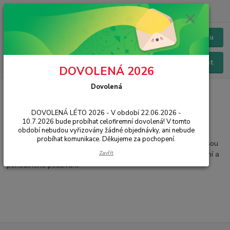
+420 228 229 845
CZK
Chat / Online podpora - 24/7
Menu
Hledat
DOVOLENÁ 2026
Dovolená
Úvod
PŘÍSLUŠENSTVÍ
Sluchátka, Bluetooth HF
Bluetooth HF
3MK Protection
DOVOLENÁ LÉTO 2026 - V období 22.06.2026 -
3mk bezdrátové sluchátka
10.7.2026 bude probíhat celofiremní dovolená! V tomto
období nebudou vyřizovány žádné objednávky, ani nebude
probíhat komunikace. Děkujeme za pochopení.
Vysoká kvalita zvuku za všech okolností. Nerušený poslech. Jsou
Zavřít
esencí nejenom vysoké kvality, ale také jednoduchého ovládání a
pohodlného používání.