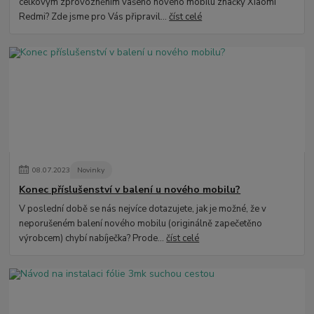
celkovým zprovozněním vašeho nového mobilu značky Xiaomi
Redmi? Zde jsme pro Vás připravil...
číst celé
08
.
07
.
2023
Novinky
Konec příslušenství v balení u nového mobilu?
V poslední době se nás nejvíce dotazujete, jak je možné, že v
neporušeném balení nového mobilu (originálně zapečetěno
výrobcem) chybí nabíječka? Prode...
číst celé