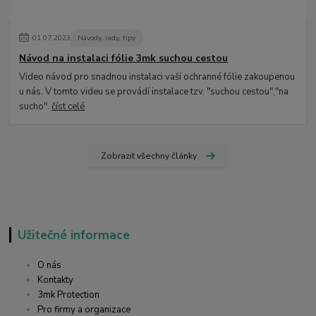
01
.
07
.
2023
Návody, rady, tipy
Návod na instalaci fólie 3mk suchou cestou
Video návod pro snadnou instalaci vaší ochranné fólie zakoupenou
u nás. V tomto videu se provádí instalace tzv. "suchou cestou","na
sucho".
číst celé
Zobrazit všechny články
Užitečné informace
O nás
Kontakty
3mk Protection
Pro firmy a organizace