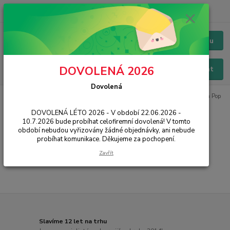
+420 228 229 845
CZK
Chat / Online podpora - 24/7
Menu
DOVOLENÁ 2026
Hledat
Dovolená
Úvod
PŘÍSLUŠENSTVÍ
Pouzdra / Obaly
Zadní kryty
pouzdra Pop
It
DOVOLENÁ LÉTO 2026 - V období 22.06.2026 -
10.7.2026 bude probíhat celofiremní dovolená! V tomto
pouzdra Pop It
období nebudou vyřizovány žádné objednávky, ani nebude
probíhat komunikace. Děkujeme za pochopení.
...
Zavřít
Slavíme 12 let na trhu