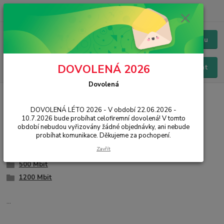
+420 228 229 845
CZK
Chat / Online podpora - 24/7
Menu
DOVOLENÁ 2026
Hledat
Dovolená
Úvod
IT, PC, ELEKTRONIKA
Síťové prvky
PowerLine, HomePlug
DOVOLENÁ LÉTO 2026 - V období 22.06.2026 -
PowerLine, HomePlug
10.7.2026 bude probíhat celofiremní dovolená! V tomto
období nebudou vyřizovány žádné objednávky, ani nebude
probíhat komunikace. Děkujeme za pochopení.
300 Mbit
Zavřít
200 Mbit
500 Mbit
1200 Mbit
...