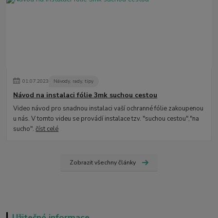
01
.
07
.
2023
Návody, rady, tipy
Návod na instalaci fólie 3mk suchou cestou
Video návod pro snadnou instalaci vaší ochranné fólie zakoupenou
u nás. V tomto videu se provádí instalace tzv. "suchou cestou","na
sucho".
číst celé
Zobrazit všechny články
Užitečné informace