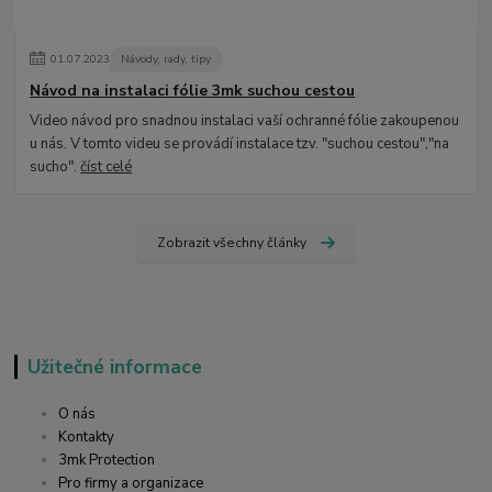
01
.
07
.
2023
Návody, rady, tipy
Návod na instalaci fólie 3mk suchou cestou
Video návod pro snadnou instalaci vaší ochranné fólie zakoupenou
u nás. V tomto videu se provádí instalace tzv. "suchou cestou","na
sucho".
číst celé
Zobrazit všechny články
Užitečné informace
O nás
Kontakty
3mk Protection
Pro firmy a organizace