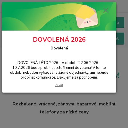
+420 228 229 845
CZK
Chat / Online podpora - 24/7
Menu
DOVOLENÁ 2026
Hledat
Dovolená
Úvod
ROZBALENO / VRÁCENO
DOVOLENÁ LÉTO 2026 - V období 22.06.2026 -
Rozbalené, vrácené, zánovní
10.7.2026 bude probíhat celofiremní dovolená! V tomto
mobilní telefony za snížené ceny!
období nebudou vyřizovány žádné objednávky, ani nebude
probíhat komunikace. Děkujeme za pochopení.
Zavřít
Rozbalené, vrácené, zánovní, bazarové mobilní
telefony za nízké ceny