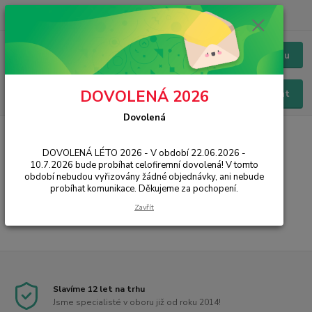
+420 228 229 845
CZK
Chat / Online podpora - 24/7
Menu
DOVOLENÁ 2026
Hledat
Dovolená
Úvod
IT, PC, ELEKTRONIKA
Kabely a redukce
PS/2
Přípojné
DOVOLENÁ LÉTO 2026 - V období 22.06.2026 -
Přípojné
10.7.2026 bude probíhat celofiremní dovolená! V tomto
období nebudou vyřizovány žádné objednávky, ani nebude
probíhat komunikace. Děkujeme za pochopení.
...
Zavřít
Slavíme 12 let na trhu
Jsme specialisté v oboru již od roku 2014!