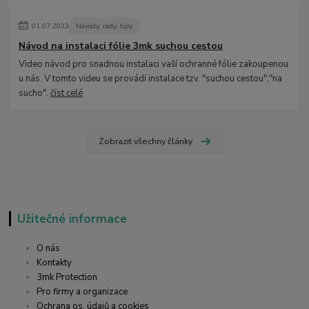
01
.
07
.
2023
Návody, rady, tipy
Návod na instalaci fólie 3mk suchou cestou
Video návod pro snadnou instalaci vaší ochranné fólie zakoupenou
u nás. V tomto videu se provádí instalace tzv. "suchou cestou","na
sucho".
číst celé
Zobrazit všechny články
Užitečné informace
O nás
Kontakty
3mk Protection
Pro firmy a organizace
Ochrana os. údajů a cookies