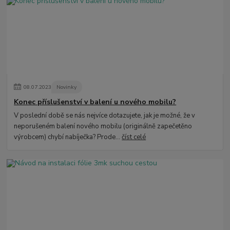
08
.
07
.
2023
Novinky
Konec příslušenství v balení u nového mobilu?
V poslední době se nás nejvíce dotazujete, jak je možné, že v
neporušeném balení nového mobilu (originálně zapečetěno
výrobcem) chybí nabíječka? Prode...
číst celé