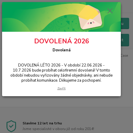
+420 228 229 845
CZK
Chat / Online podpora - 24/7
Menu
DOVOLENÁ 2026
Hledat
Dovolená
Úvod
PŘÍSLUŠENSTVÍ
Pouzdra / Obaly
Zadní kryty
Breath Case
DOVOLENÁ LÉTO 2026 - V období 22.06.2026 -
Breath Case
10.7.2026 bude probíhat celofiremní dovolená! V tomto
období nebudou vyřizovány žádné objednávky, ani nebude
probíhat komunikace. Děkujeme za pochopení.
...
Zavřít
Slavíme 12 let na trhu
Jsme specialisté v oboru již od roku 2014!