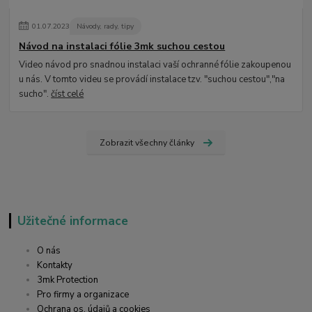
01
.
07
.
2023
Návody, rady, tipy
Návod na instalaci fólie 3mk suchou cestou
Video návod pro snadnou instalaci vaší ochranné fólie zakoupenou
u nás. V tomto videu se provádí instalace tzv. "suchou cestou","na
sucho".
číst celé
Zobrazit všechny články
Užitečné informace
O nás
Kontakty
3mk Protection
Pro firmy a organizace
Ochrana os. údajů a cookies