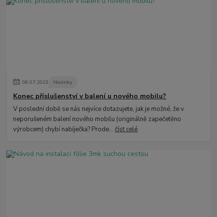
08
.
07
.
2023
Novinky
Konec příslušenství v balení u nového mobilu?
V poslední době se nás nejvíce dotazujete, jak je možné, že v
neporušeném balení nového mobilu (originálně zapečetěno
výrobcem) chybí nabíječka? Prode...
číst celé