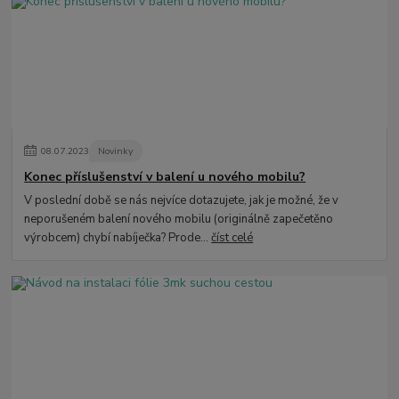
08
.
07
.
2023
Novinky
Konec příslušenství v balení u nového mobilu?
V poslední době se nás nejvíce dotazujete, jak je možné, že v
neporušeném balení nového mobilu (originálně zapečetěno
výrobcem) chybí nabíječka? Prode...
číst celé