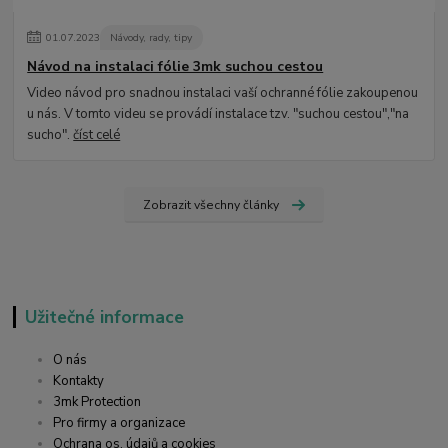
01
.
07
.
2023
Návody, rady, tipy
Návod na instalaci fólie 3mk suchou cestou
Video návod pro snadnou instalaci vaší ochranné fólie zakoupenou
u nás. V tomto videu se provádí instalace tzv. "suchou cestou","na
sucho".
číst celé
Zobrazit všechny články
Užitečné informace
O nás
Kontakty
3mk Protection
Pro firmy a organizace
Ochrana os. údajů a cookies