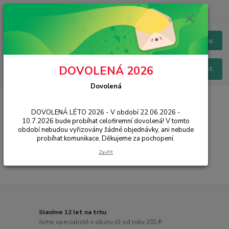
+420 228 229 845
CZK
Chat / Online podpora - 24/7
Menu
DOVOLENÁ 2026
Hledat
Dovolená
Úvod
PŘÍSLUŠENSTVÍ
Řemínky a pásky k hodinkám
Haylou
DOVOLENÁ LÉTO 2026 - V období 22.06.2026 -
Haylou
10.7.2026 bude probíhat celofiremní dovolená! V tomto
období nebudou vyřizovány žádné objednávky, ani nebude
probíhat komunikace. Děkujeme za pochopení.
...
Zavřít
Slavíme 12 let na trhu
Jsme specialisté v oboru již od roku 2014!