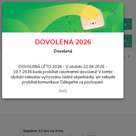
+420 228 229 845
CZK
Chat / Online podpora - 24/7
Menu
DOVOLENÁ 2026
Hledat
Dovolená
Úvod
IT, PC, ELEKTRONIKA
Hodinky a náramky
Hodiny a budíky
Nástěnné hodiny
DOVOLENÁ LÉTO 2026 - V období 22.06.2026 -
10.7.2026 bude probíhat celofiremní dovolená! V tomto
Nástěnné hodiny
období nebudou vyřizovány žádné objednávky, ani nebude
probíhat komunikace. Děkujeme za pochopení.
...
Zavřít
Slavíme 12 let na trhu