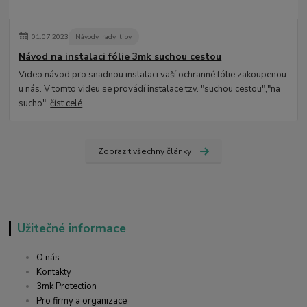
01
.
07
.
2023
Návody, rady, tipy
Návod na instalaci fólie 3mk suchou cestou
Video návod pro snadnou instalaci vaší ochranné fólie zakoupenou
u nás. V tomto videu se provádí instalace tzv. "suchou cestou","na
sucho".
číst celé
Zobrazit všechny články
Užitečné informace
O nás
Kontakty
3mk Protection
Pro firmy a organizace