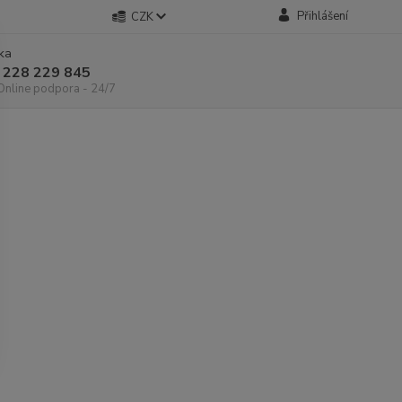
Přihlášení
CZK
nka
 228 229 845
 Online podpora - 24/7