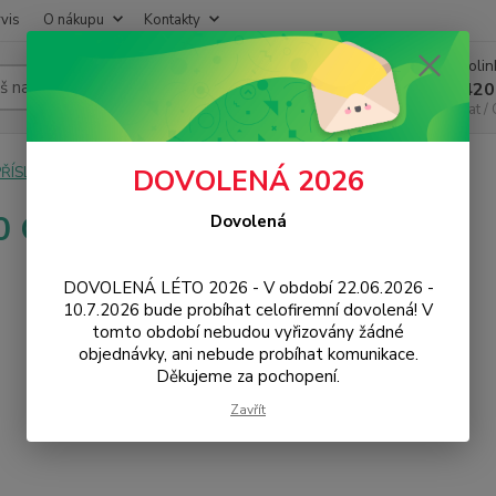
vis
O nákupu
Kontakty
Infoli
Hledat
+420
Chat /
PŘÍSLUŠENSTVÍ
Baterie
Samsung
A510 Galaxy A5 2016
DOVOLENÁ 2026
 Galaxy A5 2016
Dovolená
DOVOLENÁ LÉTO 2026 - V období 22.06.2026 -
10.7.2026 bude probíhat celofiremní dovolená! V
tomto období nebudou vyřizovány žádné
objednávky, ani nebude probíhat komunikace.
Děkujeme za pochopení.
Zavřít