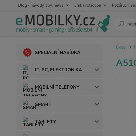
Blog - návody, tipy, news
3mk Protection
Pozáruční ser
Úvod
SPECIÁLNÍ NABÍDKA
A510
IT, PC, ELEKTRONIKA
...
MOBILNÍ TELEFONY
SMART
TABLETY