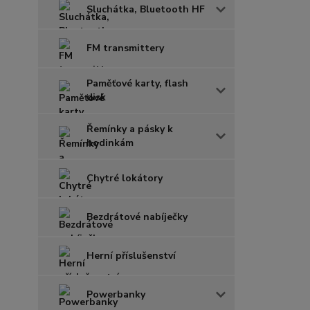
Sluchátka, Bluetooth HF
FM transmittery
Paměťové karty, flash
disk
Řemínky a pásky k
hodinkám
Chytré lokátory
Bezdrátové nabíječky
Herní příslušenství
Powerbanky