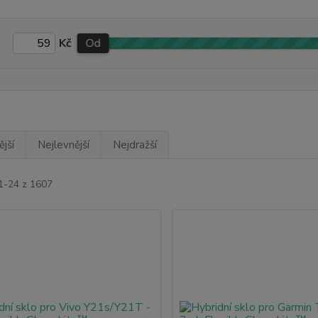
Kč
Od
jší
Nejlevnější
Nejdražší
 1-24 z 1607