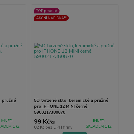
TOP produkt
AKČNÍ NABÍDKA!!!
a pružné
5D tvrzené sklo, keramické a pružné
pro IPHONE 12 MINI černé,
5900217380870
99 Kč
IHNED
IHNED
/
ks
LADEM 1 ks
SKLADEM 1 ks
82 Kč
bez DPH firmy