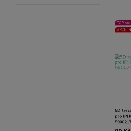
TOP pro
AKČNÍ N
5D tvrz
pro IPH
590021