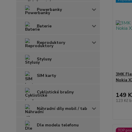
Powerbanky
Baterie
Reproduktory
Stylusy
3MK Fle
SIM karty
Nokia X
Cyklistické brašny
149 K
123 Kč
b
Náhradní díly mobil / tab
Dle modelu telefonu
TOP pro