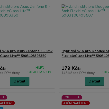
í sklo pro Asus Zenfone 8 - 3mk
Hybridní sklo pro Doogee S
eGlass Lite™ 5903108398350
FlexibleGlass Lite™ 590310
č
179 Kč
IHNED
/
ks
/
ks
SKLADEM > 3 ks
SKL
ez DPH firmy
148 Kč
bez DPH firmy
Detail
Detail
dukt
TOP produkt
ABÍDKA!!!
AKČNÍ NABÍDKA!!!
ní