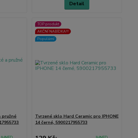
Detail
TOP produkt
AKČNÍ NABÍDKA!!!
Populární
a pružné
Tvrzené sklo Hard Ceramic pro IPHONE
217955733
14 černé, 5900217955733
IHNED
IHNED