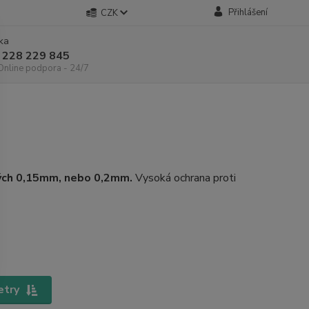
Přihlášení
CZK
nka
 228 229 845
 Online podpora - 24/7
ch 0,15mm, nebo 0,2mm.
Vysoká ochrana proti
etry