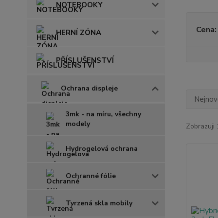
NOTEBOOKY
Cena:
HERNÍ ZÓNA
PŘÍSLUŠENSTVÍ
Ochrana displeje
Nejnově
3mk - na míru, všechny
modely
Zobrazuji
Hydrogelová ochrana
Ochranné fólie
Tvrzená skla mobily