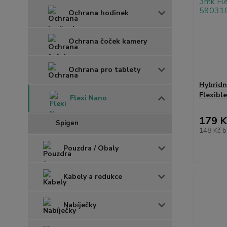
Ochrana hodinek
Ochrana čoček kamery
Ochrana pro tablety
Hybridn
Flexibl
Flexi Nano
179 K
Spigen
148 Kč
b
Pouzdra / Obaly
Kabely a redukce
Nabíječky