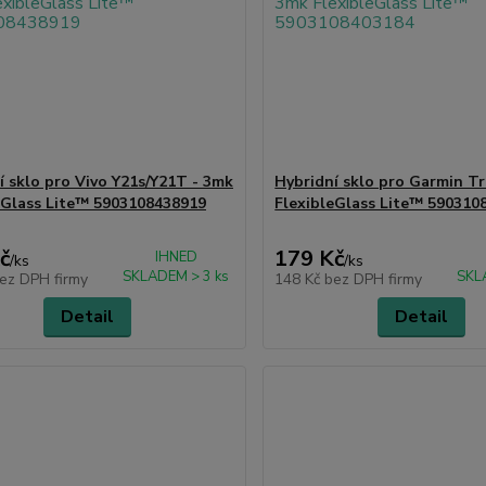
í sklo pro Vivo Y21s/Y21T - 3mk
Hybridní sklo pro Garmin T
eGlass Lite™ 5903108438919
FlexibleGlass Lite™ 590310
č
179 Kč
IHNED
/
ks
/
ks
SKLADEM > 3 ks
SKL
ez DPH firmy
148 Kč
bez DPH firmy
Detail
Detail