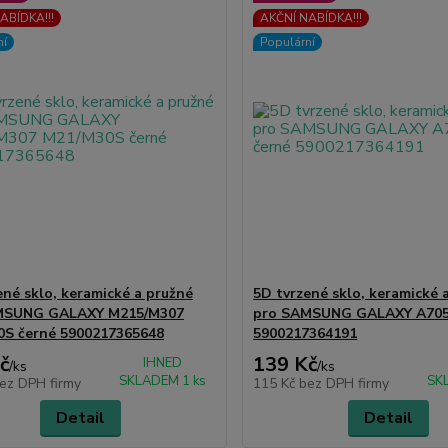
ABÍDKA!!!
AKČNÍ NABÍDKA!!!
ní
Populární
ené sklo, keramické a pružné
5D tvrzené sklo, keramické 
MSUNG GALAXY M215/M307
pro SAMSUNG GALAXY A705
S černé 5900217365648
5900217364191
č
139 Kč
IHNED
/
ks
/
ks
SKLADEM 1 ks
SK
ez DPH firmy
115 Kč
bez DPH firmy
Detail
Detail