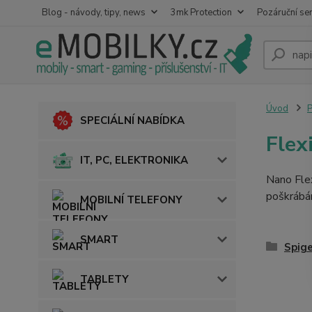
Blog - návody, tipy, news
3mk Protection
Pozáruční ser
Úvod
SPECIÁLNÍ NABÍDKA
Flex
IT, PC, ELEKTRONIKA
Nano Fle
poškrábá
MOBILNÍ TELEFONY
SMART
Spig
TABLETY