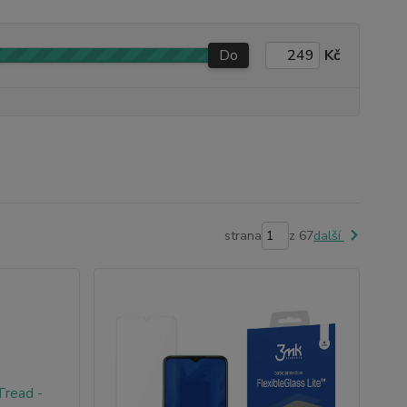
Do
Kč
strana
z 67
další