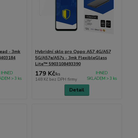
read - 3mk
Hybridní sklo pro Oppo A57 4G/A57
8403184
5G/A57e/A57s - 3mk FlexibleGlass
Lite™ 5903108493390
179 Kč
IHNED
IHNED
/
ks
ADEM > 3 ks
SKLADEM > 3 ks
148 Kč
bez DPH firmy
Detail