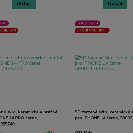
Detail
Detail
dukt
TOP produkt
ABÍDKA!!!
AKČNÍ NABÍDKA!!!
ené sklo, keramické a pružné
5D tvrzené sklo, keramické 
ONE 14 PRO černé,
pro IPHONE 14 černé, 5900
7955740
IHNED