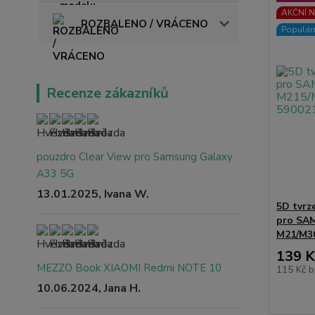
AKČNÍ N
ROZBALENO / VRÁCENO
Populár
Recenze zákazníků
pouzdro Clear View pro Samsung Galaxy
A33 5G
13.01.2025, Ivana W.
5D tvrz
pro SA
M21/M30
139 K
MEZZO Book XIAOMI Redmi NOTE 10
115 Kč
b
10.06.2024, Jana H.