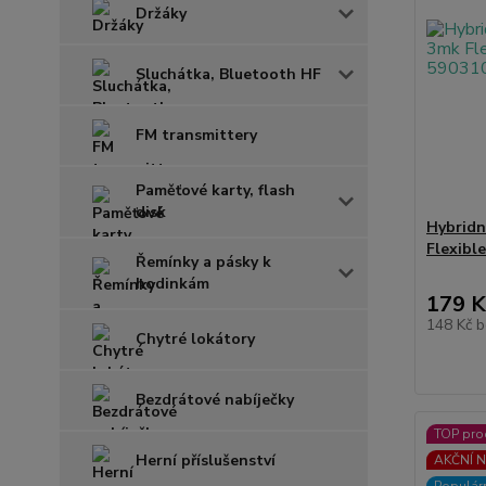
Držáky
Sluchátka, Bluetooth HF
FM transmittery
Paměťové karty, flash
disk
Hybridn
Flexibl
Řemínky a pásky k
hodinkám
179 K
148 Kč
b
Chytré lokátory
Bezdrátové nabíječky
TOP pro
Herní příslušenství
AKČNÍ N
Populár