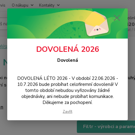
vis
O nákupu
Kontakty
Infoli
Hledat
+420
Chat /
PŘÍSLUŠENSTVÍ
Ochrana displeje
Flexi Nano
DOVOLENÁ 2026
i Nano ochrana displeje
Dovolená
xi
nová generace hybridního
tvrzeného skla s tloušťkou
pouhý
DOVOLENÁ LÉTO 2026 - V období 22.06.2026 -
10.7.2026 bude probíhat celofiremní dovolená! V
ní
s tvrdostí na úrovni 9H
.
tomto období nebudou vyřizovány žádné
objednávky, ani nebude probíhat komunikace.
Děkujeme za pochopení.
en
Zavřít
Filtr - výrobci a param