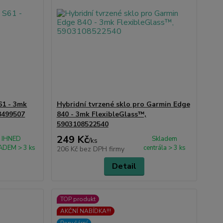
61 - 3mk
Hybridní tvrzené sklo pro Garmin Edge
8499507
840 - 3mk FlexibleGlass™,
5903108522540
249 Kč
IHNED
Skladem
/
ks
ADEM > 3 ks
centrála > 3 ks
206 Kč
bez DPH firmy
Detail
TOP produkt
AKČNÍ NABÍDKA!!!
Populární