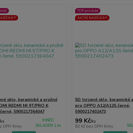
dukt
TOP produkt
ABÍDKA!!!
AKČNÍ NABÍDKA!!!
ené sklo, keramické a pružné
5D tvrzené sklo, keramické 
OMI REDMI MI 9T/PRO K
pro OPPO A12/A12S černé,
černé, 5900217364047
5900217402473
99 Kč
IHNED
/
ks
/
ks
SKLADEM 1 ks
SK
z DPH firmy
82 Kč
bez DPH firmy