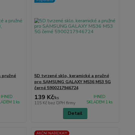
a pružné
5D tvrzené sklo, keramické a pružné
pro SAMSUNG GALAXY M536 M53 5G
černé 5900217946724
139 Kč
IHNED
IHNED
/
ks
LADEM 1 ks
SKLADEM 1 ks
115 Kč
bez DPH firmy
Detail
AKČNÍ NABÍDKA!!!