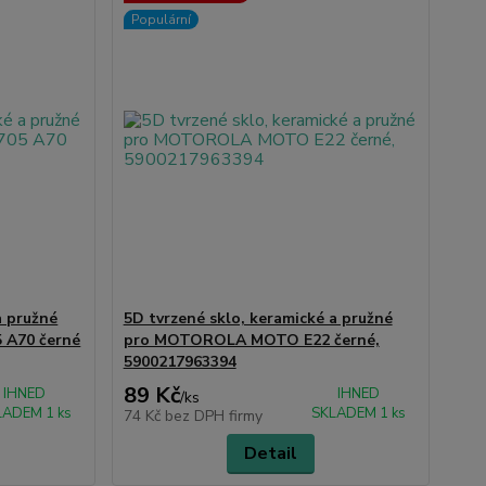
Populární
a pružné
5D tvrzené sklo, keramické a pružné
 A70 černé
pro MOTOROLA MOTO E22 černé,
5900217963394
89 Kč
IHNED
IHNED
/
ks
LADEM 1 ks
SKLADEM 1 ks
74 Kč
bez DPH firmy
Detail