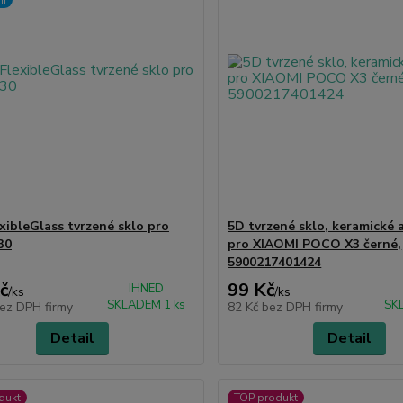
xibleGlass tvrzené sklo pro
5D tvrzené sklo, keramické 
30
pro XIAOMI POCO X3 černé,
5900217401424
č
99 Kč
IHNED
/
ks
/
ks
SKLADEM 1 ks
SK
ez DPH firmy
82 Kč
bez DPH firmy
Detail
Detail
dukt
TOP produkt