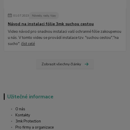
01
.
07
.
2023
Návody, rady, tipy
Návod na instalaci fólie 3mk suchou cestou
Video návod pro snadnou instalaci vaší ochranné fólie zakoupenou
u nás. V tomto videu se provádí instalace tzv. "suchou cestou","na
sucho".
číst celé
Zobrazit všechny články
Užitečné informace
O nás
Kontakty
3mk Protection
Pro firmy a organizace