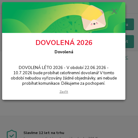
+420 228 229 845
CZK
Chat / Online podpora - 24/7
Menu
DOVOLENÁ 2026
Hledat
Dovolená
Úvod
IT, PC, ELEKTRONIKA
Kabely a redukce
Napájecí 230V k PC
Přípojné
DOVOLENÁ LÉTO 2026 - V období 22.06.2026 -
10.7.2026 bude probíhat celofiremní dovolená! V tomto
Přípojné
období nebudou vyřizovány žádné objednávky, ani nebude
probíhat komunikace. Děkujeme za pochopení.
...
Zavřít
Slavíme 12 let na trhu