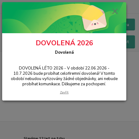
+420 228 229 845
CZK
Chat / Online podpora - 24/7
Menu
DOVOLENÁ 2026
Hledat
Dovolená
Úvod
PŘÍSLUŠENSTVÍ
Řemínky a pásky k hodinkám
Huawei
DOVOLENÁ LÉTO 2026 - V období 22.06.2026 -
Řemínky a pásky k hodinkám
10.7.2026 bude probíhat celofiremní dovolená! V tomto
Huawei
období nebudou vyřizovány žádné objednávky, ani nebude
probíhat komunikace. Děkujeme za pochopení.
Zavřít
...
Slavíme 12 let na trhu