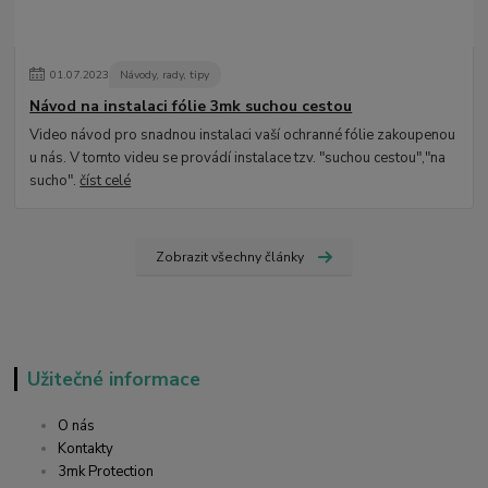
01
.
07
.
2023
Návody, rady, tipy
Návod na instalaci fólie 3mk suchou cestou
Video návod pro snadnou instalaci vaší ochranné fólie zakoupenou
u nás. V tomto videu se provádí instalace tzv. "suchou cestou","na
sucho".
číst celé
Zobrazit všechny články
Užitečné informace
O nás
Kontakty
3mk Protection