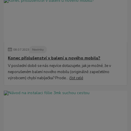
08
.
07
.
2023
Novinky
Konec příslušenství v balení u nového mobilu?
V poslední době se nás nejvíce dotazujete, jak je možné, že v
neporušeném balení nového mobilu (originálně zapečetěno
výrobcem) chybí nabíječka? Prode...
číst celé