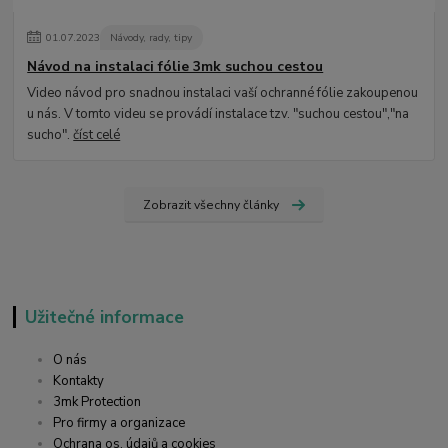
01
.
07
.
2023
Návody, rady, tipy
Návod na instalaci fólie 3mk suchou cestou
Video návod pro snadnou instalaci vaší ochranné fólie zakoupenou
u nás. V tomto videu se provádí instalace tzv. "suchou cestou","na
sucho".
číst celé
Zobrazit všechny články
Užitečné informace
O nás
Kontakty
3mk Protection
Pro firmy a organizace
Ochrana os. údajů a cookies