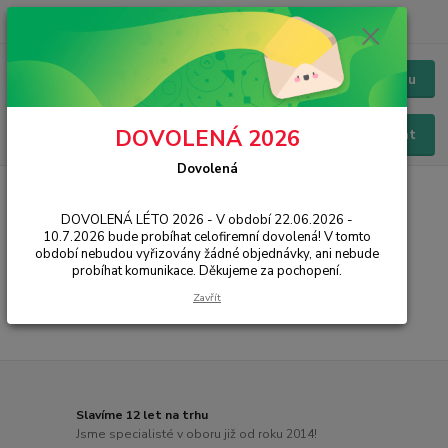
+420 228 229 845
CZK
Chat / Online podpora - 24/7
Menu
DOVOLENÁ 2026
Hledat
Dovolená
Úvod
PŘÍSLUŠENSTVÍ
Baterie
LG
H815 G4
DOVOLENÁ LÉTO 2026 - V období 22.06.2026 -
H815 G4
10.7.2026 bude probíhat celofiremní dovolená! V tomto
období nebudou vyřizovány žádné objednávky, ani nebude
probíhat komunikace. Děkujeme za pochopení.
...
Zavřít
Slavíme 12 let na trhu
Jsme specialisté v oboru již od roku 2014!