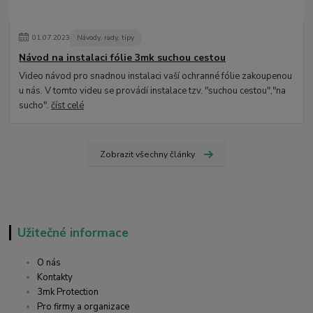
01
.
07
.
2023
Návody, rady, tipy
Návod na instalaci fólie 3mk suchou cestou
Video návod pro snadnou instalaci vaší ochranné fólie zakoupenou
u nás. V tomto videu se provádí instalace tzv. "suchou cestou","na
sucho".
číst celé
Zobrazit všechny články
Užitečné informace
O nás
Kontakty
3mk Protection
Pro firmy a organizace