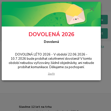
+420 228 229 845
CZK
Chat / Online podpora - 24/7
Menu
DOVOLENÁ 2026
Hledat
Dovolená
Úvod
PŘÍSLUŠENSTVÍ
Sluchátka, Bluetooth HF
Drátové sluchátka
Huawei/Honor
DOVOLENÁ LÉTO 2026 - V období 22.06.2026 -
10.7.2026 bude probíhat celofiremní dovolená! V tomto
Huawei/Honor
období nebudou vyřizovány žádné objednávky, ani nebude
probíhat komunikace. Děkujeme za pochopení.
...
Zavřít
Slavíme 12 let na trhu