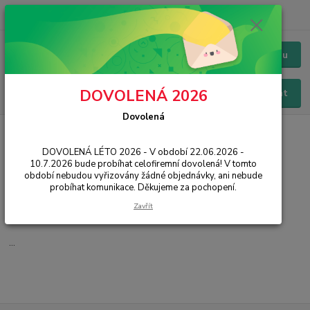
+420 228 229 845
CZK
Chat / Online podpora - 24/7
Menu
DOVOLENÁ 2026
Hledat
Dovolená
Úvod
IT, PC, ELEKTRONIKA
Síťové prvky
Switche
DOVOLENÁ LÉTO 2026 - V období 22.06.2026 -
Switche
10.7.2026 bude probíhat celofiremní dovolená! V tomto
období nebudou vyřizovány žádné objednávky, ani nebude
probíhat komunikace. Děkujeme za pochopení.
10/100/1000 Mbit
Zavřít
10/100 Mbit
...