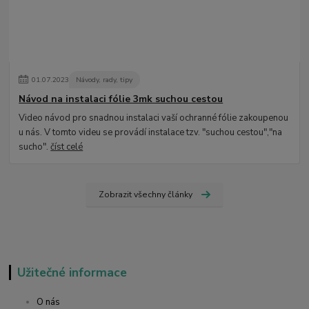
01
.
07
.
2023
Návody, rady, tipy
Návod na instalaci fólie 3mk suchou cestou
Video návod pro snadnou instalaci vaší ochranné fólie zakoupenou
u nás. V tomto videu se provádí instalace tzv. "suchou cestou","na
sucho".
číst celé
Zobrazit všechny články
Užitečné informace
O nás