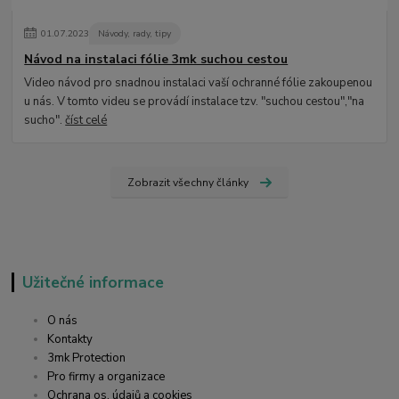
01
.
07
.
2023
Návody, rady, tipy
Návod na instalaci fólie 3mk suchou cestou
Video návod pro snadnou instalaci vaší ochranné fólie zakoupenou
u nás. V tomto videu se provádí instalace tzv. "suchou cestou","na
sucho".
číst celé
Zobrazit všechny články
Užitečné informace
O nás
Kontakty
3mk Protection
Pro firmy a organizace
Ochrana os. údajů a cookies