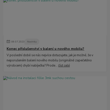
08
.
07
.
2023
Novinky
Konec příslušenství v balení u nového mobilu?
V poslední době se nás nejvíce dotazujete, jak je možné, že v
neporušeném balení nového mobilu (originálně zapečetěno
výrobcem) chybí nabíječka? Prode...
číst celé