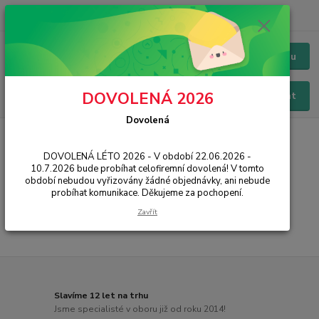
+420 228 229 845
CZK
Chat / Online podpora - 24/7
Menu
DOVOLENÁ 2026
Hledat
Dovolená
Úvod
IT, PC, ELEKTRONIKA
Síťové prvky
Optika
Spojky
DOVOLENÁ LÉTO 2026 - V období 22.06.2026 -
Spojky
10.7.2026 bude probíhat celofiremní dovolená! V tomto
období nebudou vyřizovány žádné objednávky, ani nebude
probíhat komunikace. Děkujeme za pochopení.
...
Zavřít
Slavíme 12 let na trhu
Jsme specialisté v oboru již od roku 2014!