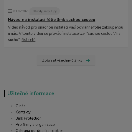
01
.
07
.
2023
Návody, rady, tipy
Návod na instalaci fólie 3mk suchou cestou
Video návod pro snadnou instalaci vaší ochranné fólie zakoupenou
u nás. V tomto videu se provádí instalace tzv. "suchou cestou","na
sucho".
číst celé
Zobrazit všechny články
Užitečné informace
O nás
Kontakty
3mk Protection
Pro firmy a organizace
Ochrana os. údajů a cookies