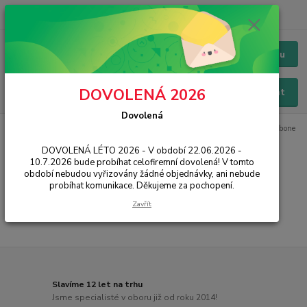
+420 228 229 845
CZK
Chat / Online podpora - 24/7
Menu
DOVOLENÁ 2026
Hledat
Dovolená
Úvod
IT, PC, ELEKTRONIKA
Pro hráče
Počítače
Herní PC Barbone
DOVOLENÁ LÉTO 2026 - V období 22.06.2026 -
Herní PC Barbone
10.7.2026 bude probíhat celofiremní dovolená! V tomto
období nebudou vyřizovány žádné objednávky, ani nebude
probíhat komunikace. Děkujeme za pochopení.
...
Zavřít
Slavíme 12 let na trhu
Jsme specialisté v oboru již od roku 2014!