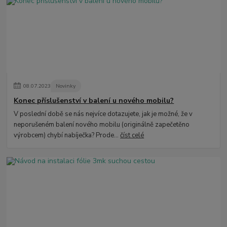
08
.
07
.
2023
Novinky
Konec příslušenství v balení u nového mobilu?
V poslední době se nás nejvíce dotazujete, jak je možné, že v
neporušeném balení nového mobilu (originálně zapečetěno
výrobcem) chybí nabíječka? Prode...
číst celé