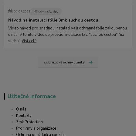
01
.
07
.
2023
Návody, rady, tipy
Návod na instalaci fólie 3mk suchou cestou
Video návod pro snadnou instalaci vaší ochranné fólie zakoupenou
u nás. V tomto videu se provádí instalace tzv. "suchou cestou","na
sucho".
číst celé
Zobrazit všechny články
Užitečné informace
O nás
Kontakty
3mk Protection
Pro firmy a organizace
Ochrana os. údajů a cookies