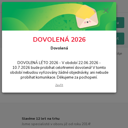
+420 228 229 845
CZK
Chat / Online podpora - 24/7
Menu
DOVOLENÁ 2026
Hledat
Dovolená
Úvod
PŘÍSLUŠENSTVÍ
Baterie
Samsung
G935 Galaxy S7 Edge
DOVOLENÁ LÉTO 2026 - V období 22.06.2026 -
G935 Galaxy S7 Edge
10.7.2026 bude probíhat celofiremní dovolená! V tomto
období nebudou vyřizovány žádné objednávky, ani nebude
probíhat komunikace. Děkujeme za pochopení.
...
Zavřít
Slavíme 12 let na trhu
Jsme specialisté v oboru již od roku 2014!