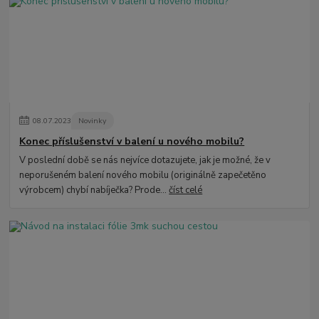
08
.
07
.
2023
Novinky
Konec příslušenství v balení u nového mobilu?
V poslední době se nás nejvíce dotazujete, jak je možné, že v
neporušeném balení nového mobilu (originálně zapečetěno
výrobcem) chybí nabíječka? Prode...
číst celé