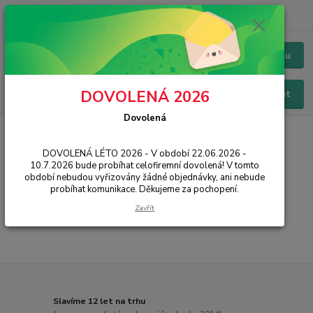
+420 228 229 845
CZK
Chat / Online podpora - 24/7
Menu
DOVOLENÁ 2026
Hledat
Dovolená
Úvod
IT, PC, ELEKTRONIKA
Síťové prvky
VoIP (IP telefony)
Headsety
DOVOLENÁ LÉTO 2026 - V období 22.06.2026 -
10.7.2026 bude probíhat celofiremní dovolená! V tomto
Headsety
období nebudou vyřizovány žádné objednávky, ani nebude
probíhat komunikace. Děkujeme za pochopení.
...
Zavřít
Slavíme 12 let na trhu