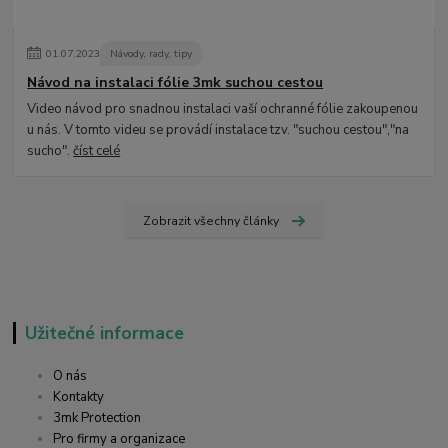
01
.
07
.
2023
Návody, rady, tipy
Návod na instalaci fólie 3mk suchou cestou
Video návod pro snadnou instalaci vaší ochranné fólie zakoupenou
u nás. V tomto videu se provádí instalace tzv. "suchou cestou","na
sucho".
číst celé
Zobrazit všechny články
Užitečné informace
O nás
Kontakty
3mk Protection
Pro firmy a organizace