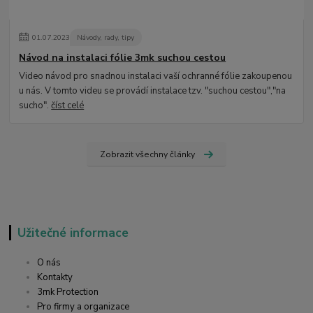
01
.
07
.
2023
Návody, rady, tipy
Návod na instalaci fólie 3mk suchou cestou
Video návod pro snadnou instalaci vaší ochranné fólie zakoupenou
u nás. V tomto videu se provádí instalace tzv. "suchou cestou","na
sucho".
číst celé
Zobrazit všechny články
Užitečné informace
O nás
Kontakty
3mk Protection
Pro firmy a organizace