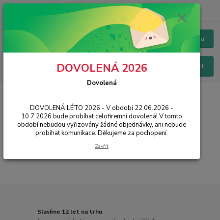
+420 228 229 845
CZK
Chat / Online podpora - 24/7
Menu
DOVOLENÁ 2026
Hledat
Dovolená
Úvod
PŘÍSLUŠENSTVÍ
Řemínky a pásky k hodinkám
Samsung
Original
Galaxy A41, A51, A71
DOVOLENÁ LÉTO 2026 - V období 22.06.2026 -
10.7.2026 bude probíhat celofiremní dovolená! V tomto
Galaxy A41, A51, A71
období nebudou vyřizovány žádné objednávky, ani nebude
probíhat komunikace. Děkujeme za pochopení.
...
Zavřít
Slavíme 12 let na trhu