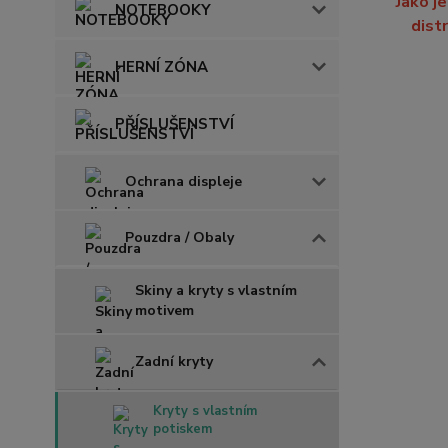
Jako j
NOTEBOOKY
dist
HERNÍ ZÓNA
PŘÍSLUŠENSTVÍ
Ochrana displeje
Pouzdra / Obaly
Skiny a kryty s vlastním
motivem
Zadní kryty
Kryty s vlastním
potiskem