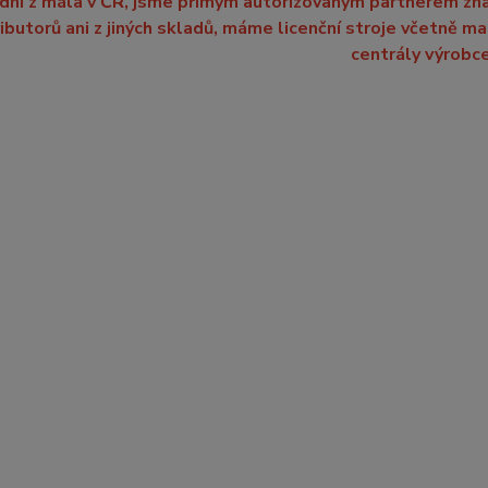
edni z mála v ČR, jsme přímým autorizovaným partnerem z
ributorů ani z jiných skladů, máme licenční stroje včetně m
centrály výrobce