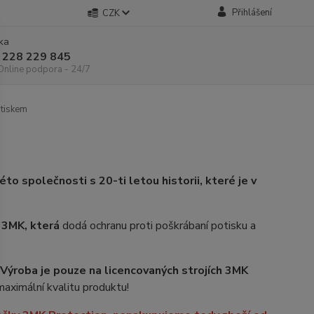
Přihlášení
CZK
nka
 228 229 845
 Online podpora - 24/7
otiskem
to společnosti s 20-ti letou historii, které je v
i 3MK, která
dodá ochranu proti poškrábaní potisku a
Výroba je pouze na licencovaných strojích 3MK
aximální kvalitu produktu!