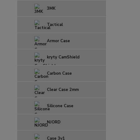
3MK
Tactical
Armor Case
kryty CamShield
Carbon Case
Clear Case 2mm
Silicone Case
NJORD
Case 3v1