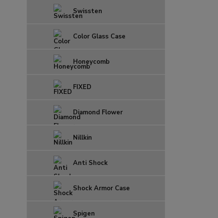
Swissten
Color Glass Case
Honeycomb
FIXED
Diamond Flower
Nillkin
Anti Shock
Shock Armor Case
Spigen