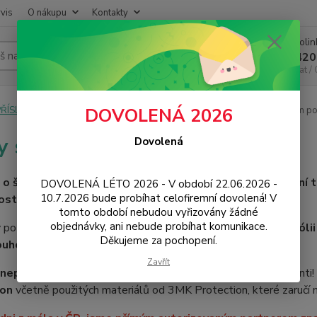
vis
O nákupu
Kontakty
Infoli
Hledat
+420
Chat /
PŘÍSLUŠENSTVÍ
Pouzdra / Obaly
Zadní kryty
Kryty s vlastním p
DOVOLENÁ 2026
y s vlastním potiskem
Dovolená
 o špičkovou technologii, aktuálně nejmodernější zařízení té
DOVOLENÁ LÉTO 2026 - V období 22.06.2026 -
10.7.2026 bude probíhat celofiremní dovolená! V
sti dostupné na trhu.
tomto období nebudou vyřizovány žádné
objednávky, ani nebude probíhat komunikace.
potisk je v poslední fázi opatřen ještě ochrannou
odolnou fóli
Děkujeme za pochopení.
ouhodobou životnost včetně zachování barev
.
Zavřít
nepoužíváme žádné čínské náhražky
, jako někteří konkurenti!
ion
včetně použitých materiálů od 3MK Protection, které zaručí m