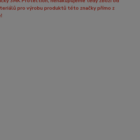
načky 3MK Protection, nenakupujeme tedy zboží od
ateriálů pro výrobu produktů této značky přímo z
!