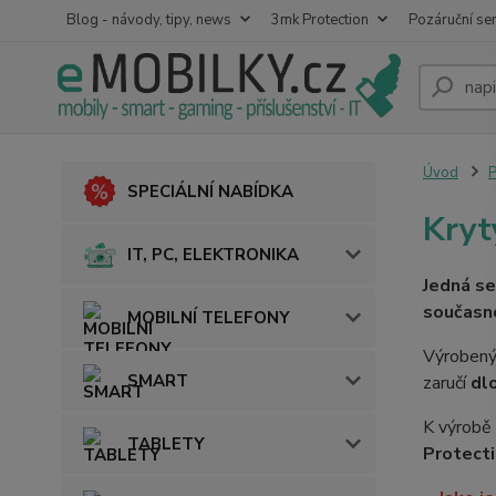
Blog - návody, tipy, news
3mk Protection
Pozáruční ser
Úvod
SPECIÁLNÍ NABÍDKA
Kryt
IT, PC, ELEKTRONIKA
Jedná se
současno
MOBILNÍ TELEFONY
Výrobený 
SMART
zaručí
dl
K výrobě
TABLETY
Protect