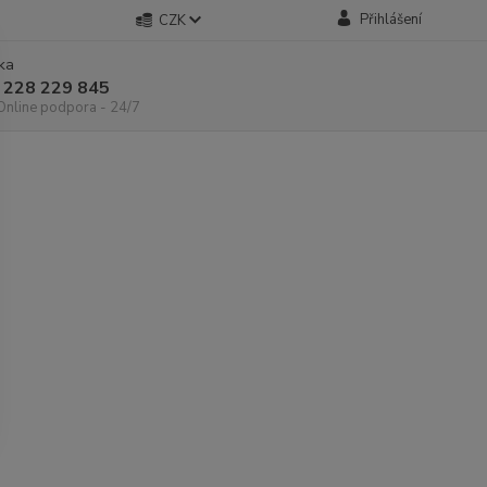
Přihlášení
CZK
nka
 228 229 845
 Online podpora - 24/7