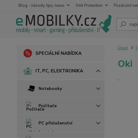
Blog - návody, tipy, news
3mk Protection
Pozáruční ser
Úvod
I
SPECIÁLNÍ NABÍDKA
Oki
IT, PC, ELEKTRONIKA
...
Notebooky
Počítače
PC příslušenství