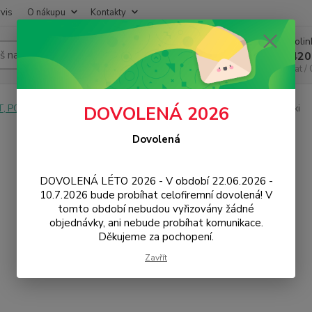
vis
O nákupu
Kontakty
Infoli
Hledat
+420
Chat /
T, PC, ELEKTRONIKA
Spotřební materiál
Originální tonery
Oki
DOVOLENÁ 2026
Dovolená
DOVOLENÁ LÉTO 2026 - V období 22.06.2026 -
10.7.2026 bude probíhat celofiremní dovolená! V
tomto období nebudou vyřizovány žádné
objednávky, ani nebude probíhat komunikace.
Děkujeme za pochopení.
Zavřít