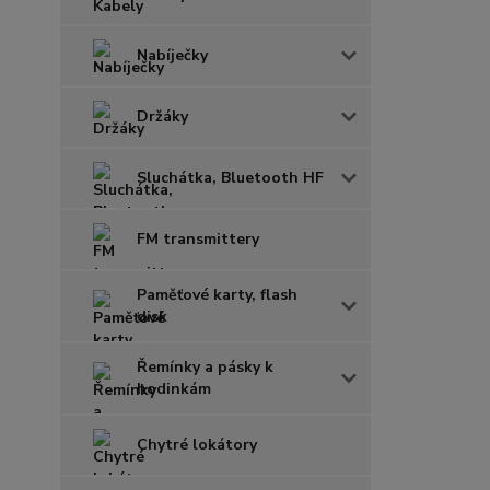
Nabíječky
Držáky
Sluchátka, Bluetooth HF
FM transmittery
Paměťové karty, flash
disk
Řemínky a pásky k
hodinkám
Chytré lokátory