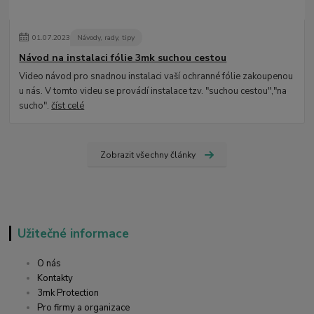
01
.
07
.
2023
Návody, rady, tipy
Návod na instalaci fólie 3mk suchou cestou
Video návod pro snadnou instalaci vaší ochranné fólie zakoupenou
u nás. V tomto videu se provádí instalace tzv. "suchou cestou","na
sucho".
číst celé
Zobrazit všechny články
Užitečné informace
O nás
Kontakty
3mk Protection
Pro firmy a organizace