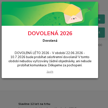
+420 228 229 845
CZK
Chat / Online podpora - 24/7
Menu
DOVOLENÁ 2026
Hledat
Dovolená
Úvod
IT, PC, ELEKTRONIKA
Síťové prvky
Switche
10/100/1000
Mbit
DOVOLENÁ LÉTO 2026 - V období 22.06.2026 -
10.7.2026 bude probíhat celofiremní dovolená! V tomto
10/100/1000 Mbit
období nebudou vyřizovány žádné objednávky, ani nebude
probíhat komunikace. Děkujeme za pochopení.
...
Zavřít
Slavíme 12 let na trhu