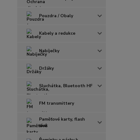
Pouzdra / Obaly
Kabely a redukce
Nabíječky
Držáky
Sluchátka, Bluetooth HF
FM transmittery
Paměťové karty, flash
disk
Řemínky a pásky k