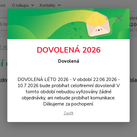
vis
O nákupu
Kontakty
Infoli
Hledat
+420
Chat /
T, PC, ELEKTRONIKA
PC příslušenství
Herní ovladače
DOVOLENÁ 2026
í ovladače
Dovolená
DOVOLENÁ LÉTO 2026 - V období 22.06.2026 -
icky
Gamepady
Vola
10.7.2026 bude probíhat celofiremní dovolená! V
tomto období nebudou vyřizovány žádné
objednávky, ani nebude probíhat komunikace.
Děkujeme za pochopení.
Zavřít