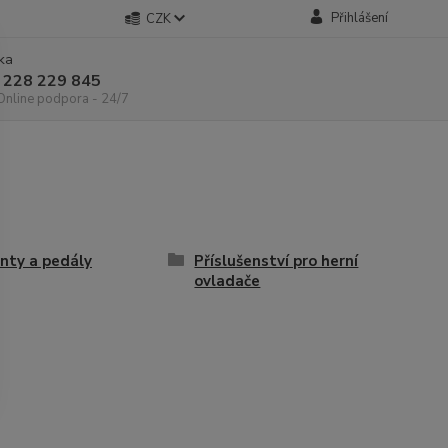
Přihlášení
CZK
nka
 228 229 845
 Online podpora - 24/7
nty a pedály
Příslušenství pro herní
ovladače