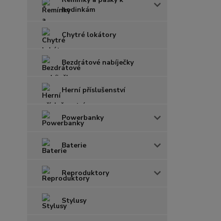
hodinkám
Chytré lokátory
Bezdrátové nabíječky
Herní příslušenství
Powerbanky
Baterie
Reproduktory
Stylusy