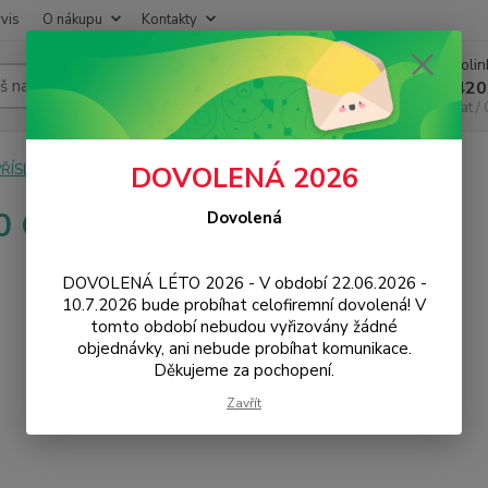
vis
O nákupu
Kontakty
Infoli
Hledat
+420
Chat /
PŘÍSLUŠENSTVÍ
Baterie
Samsung
G970 Galaxy S10e
DOVOLENÁ 2026
 Galaxy S10e
Dovolená
DOVOLENÁ LÉTO 2026 - V období 22.06.2026 -
10.7.2026 bude probíhat celofiremní dovolená! V
tomto období nebudou vyřizovány žádné
objednávky, ani nebude probíhat komunikace.
Děkujeme za pochopení.
Zavřít