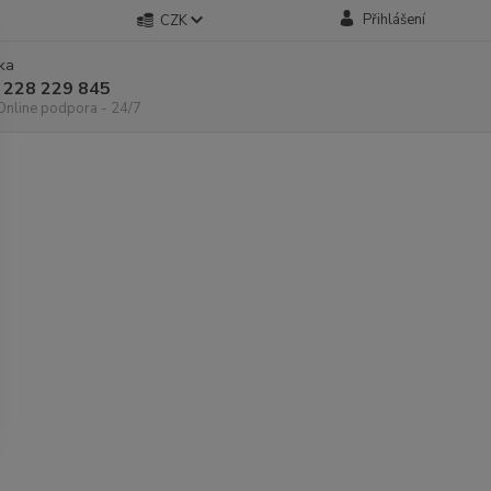
Přihlášení
CZK
nka
 228 229 845
 Online podpora - 24/7