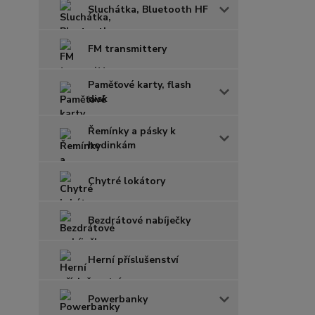
Sluchátka, Bluetooth HF
FM transmittery
Paměťové karty, flash
disk
Řemínky a pásky k
hodinkám
Chytré lokátory
Bezdrátové nabíječky
Herní příslušenství
Powerbanky