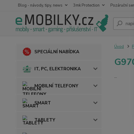
Blog - návody, tipy, news
3mk Protection
Pozáruční ser
Úvod
SPECIÁLNÍ NABÍDKA
G970
IT, PC, ELEKTRONIKA
...
MOBILNÍ TELEFONY
SMART
TABLETY