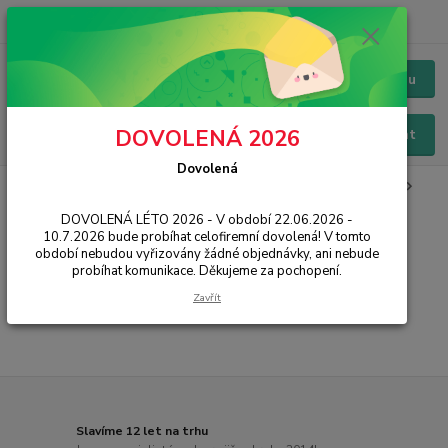
+420 228 229 845
CZK
Chat / Online podpora - 24/7
Menu
DOVOLENÁ 2026
Hledat
Dovolená
Úvod
IT, PC, ELEKTRONIKA
Kancelářské vybavení
Kalkulačky
Programovatelné kalkulačky
DOVOLENÁ LÉTO 2026 - V období 22.06.2026 -
10.7.2026 bude probíhat celofiremní dovolená! V tomto
Programovatelné kalkulačky
období nebudou vyřizovány žádné objednávky, ani nebude
probíhat komunikace. Děkujeme za pochopení.
...
Zavřít
Slavíme 12 let na trhu