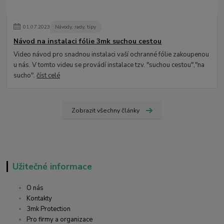
01
.
07
.
2023
Návody, rady, tipy
Návod na instalaci fólie 3mk suchou cestou
Video návod pro snadnou instalaci vaší ochranné fólie zakoupenou
u nás. V tomto videu se provádí instalace tzv. "suchou cestou","na
sucho".
číst celé
Zobrazit všechny články
Užitečné informace
O nás
Kontakty
3mk Protection
Pro firmy a organizace