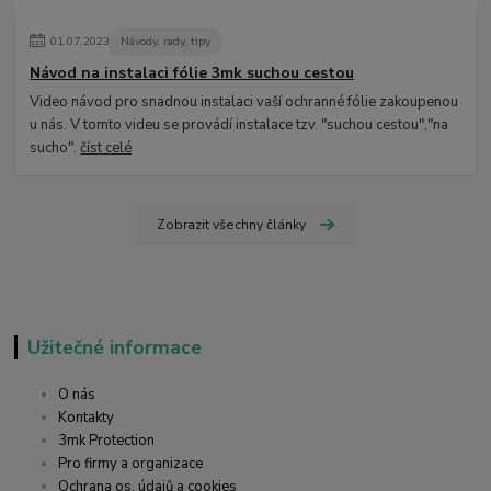
01
.
07
.
2023
Návody, rady, tipy
Návod na instalaci fólie 3mk suchou cestou
Video návod pro snadnou instalaci vaší ochranné fólie zakoupenou
u nás. V tomto videu se provádí instalace tzv. "suchou cestou","na
sucho".
číst celé
Zobrazit všechny články
Užitečné informace
O nás
Kontakty
3mk Protection
Pro firmy a organizace
Ochrana os. údajů a cookies