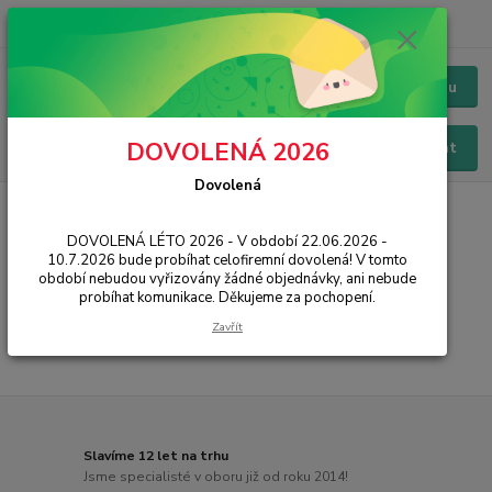
+420 228 229 845
CZK
Chat / Online podpora - 24/7
Menu
DOVOLENÁ 2026
Hledat
Dovolená
Úvod
HERNÍ ZÓNA
Herní podložky pod myš
DOVOLENÁ LÉTO 2026 - V období 22.06.2026 -
Herní podložky pod myš
10.7.2026 bude probíhat celofiremní dovolená! V tomto
období nebudou vyřizovány žádné objednávky, ani nebude
probíhat komunikace. Děkujeme za pochopení.
...
Zavřít
Slavíme 12 let na trhu
Jsme specialisté v oboru již od roku 2014!