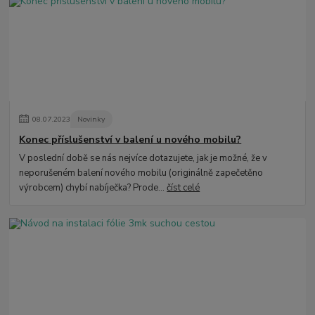
08
.
07
.
2023
Novinky
Konec příslušenství v balení u nového mobilu?
V poslední době se nás nejvíce dotazujete, jak je možné, že v
neporušeném balení nového mobilu (originálně zapečetěno
výrobcem) chybí nabíječka? Prode...
číst celé