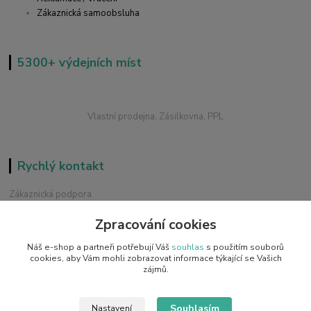
Zákaznická samoobsluha
5300+ výdejních míst
Vlastní prodejna, Zásilkovna, PPL
Rychlý kontakt
Zákaznická podpora
+420 228 229 845
Zpracování cookies
Chat / Online podpora - 24/7
Náš e-shop a partneři potřebují Váš
souhlas
s použitím souborů
info@emobilky.cz
cookies, aby Vám mohli zobrazovat informace týkající se Vašich
zájmů.
Souhlasím
Nastavení