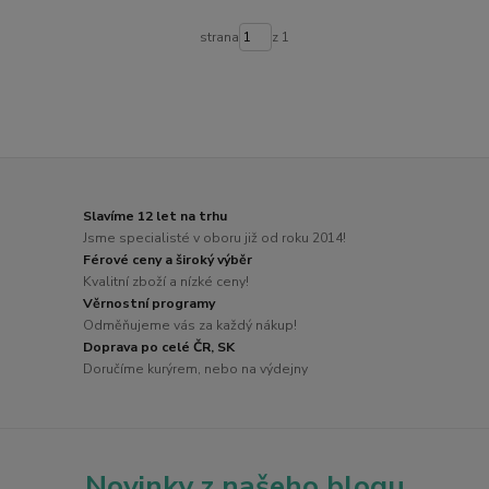
strana
z 1
Slavíme 12 let na trhu
Jsme specialisté v oboru již od roku 2014!
Férové ceny a široký výběr
Kvalitní zboží a nízké ceny!
Věrnostní programy
Odměňujeme vás za každý nákup!
Doprava po celé ČR, SK
Doručíme kurýrem, nebo na výdejny
Novinky z našeho blogu