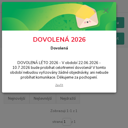
+420 228 229 845
CZK
Chat / Online podpora - 24/7
Menu
DOVOLENÁ 2026
Hledat
Dovolená
Úvod
PŘÍSLUŠENSTVÍ
Pouzdra / Obaly
Zadní kryty
Ostatní
DOVOLENÁ LÉTO 2026 - V období 22.06.2026 -
Ostatní
10.7.2026 bude probíhat celofiremní dovolená! V tomto
období nebudou vyřizovány žádné objednávky, ani nebude
probíhat komunikace. Děkujeme za pochopení.
Filtr - výrobci a parametry
Zavřít
Nejnovější
Nejlevnější
Nejdražší
Zobrazuji 1-1 z 1
strana
z 1