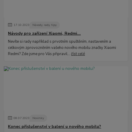
17
.
10
.
2023
Návody, rady, tipy
Návody pro zařízení Xiaomi, Redmi...
Nevíte si rady například s prvotním spuštěním, nastavením a
celkovým zprovozněním vašeho nového mobilu značky Xiaomi
Redmi? Zde jsme pro Vás připravil...
číst celé
08
.
07
.
2023
Novinky
Konec příslušenství v balení u nového mobilu?