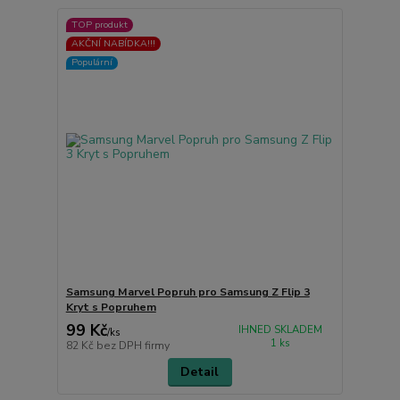
TOP produkt
AKČNÍ NABÍDKA!!!
Populární
Samsung Marvel Popruh pro Samsung Z Flip 3
Kryt s Popruhem
99 Kč
IHNED SKLADEM
/
ks
1 ks
82 Kč
bez DPH firmy
Detail