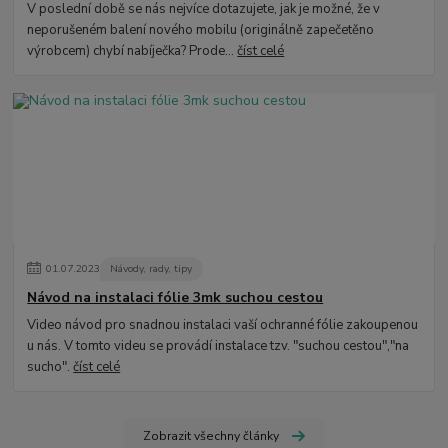
V poslední době se nás nejvíce dotazujete, jak je možné, že v
neporušeném balení nového mobilu (originálně zapečetěno
výrobcem) chybí nabíječka? Prode...
číst celé
01
.
07
.
2023
Návody, rady, tipy
Návod na instalaci fólie 3mk suchou cestou
Video návod pro snadnou instalaci vaší ochranné fólie zakoupenou
u nás. V tomto videu se provádí instalace tzv. "suchou cestou","na
sucho".
číst celé
Zobrazit všechny články