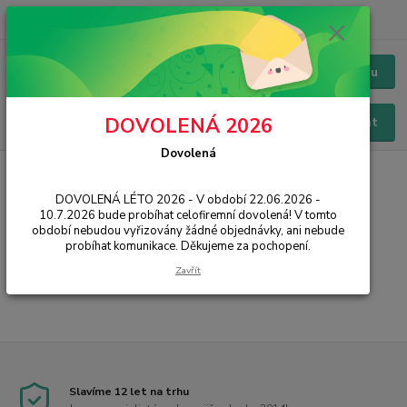
+420 228 229 845
CZK
Chat / Online podpora - 24/7
Menu
DOVOLENÁ 2026
Hledat
Dovolená
Úvod
PŘÍSLUŠENSTVÍ
Pouzdra / Obaly
Huawei original
MediaPad-Serie
DOVOLENÁ LÉTO 2026 - V období 22.06.2026 -
10.7.2026 bude probíhat celofiremní dovolená! V tomto
MediaPad-Serie
období nebudou vyřizovány žádné objednávky, ani nebude
probíhat komunikace. Děkujeme za pochopení.
...
Zavřít
Slavíme 12 let na trhu