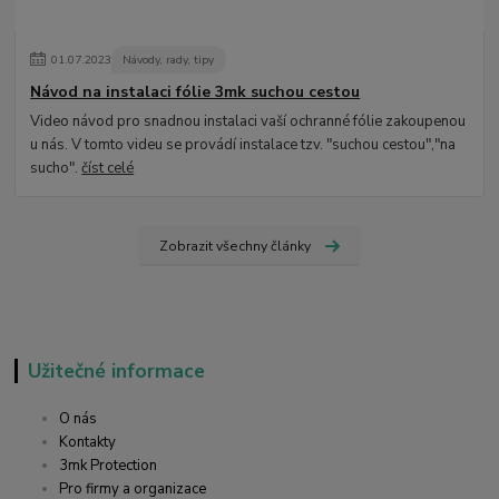
01
.
07
.
2023
Návody, rady, tipy
Návod na instalaci fólie 3mk suchou cestou
Video návod pro snadnou instalaci vaší ochranné fólie zakoupenou
u nás. V tomto videu se provádí instalace tzv. "suchou cestou","na
sucho".
číst celé
Zobrazit všechny články
Užitečné informace
O nás
Kontakty
3mk Protection
Pro firmy a organizace