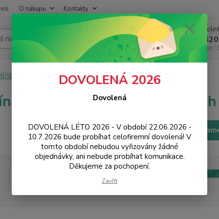
vis
O nákupu
Kontakty
Infoli
Hledat
+420
Chat /
PŘÍSLUŠENSTVÍ
Řemínky a pásky k hodinkám
iWatch 4
DOVOLENÁ 2026
nky a pásky k hodinkám iWatch
Dovolená
DOVOLENÁ LÉTO 2026 - V období 22.06.2026 -
Filtr - výrobci a param
10.7.2026 bude probíhat celofiremní dovolená! V
tomto období nebudou vyřizovány žádné
objednávky, ani nebude probíhat komunikace.
Děkujeme za pochopení.
Kč
Od
Zavřít