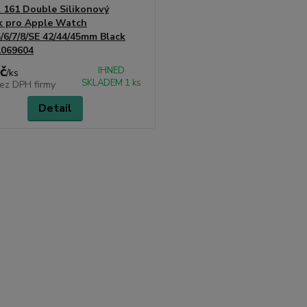
l 161 Double Silikonový
k pro Apple Watch
5/6/7/8/SE 42/44/45mm Black
1069604
č
IHNED
/
ks
SKLADEM 1 ks
ez DPH firmy
Detail