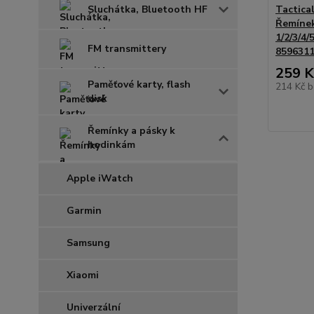
Sluchátka, Bluetooth HF
Tactica
Řemíne
1/2/3/4/
FM transmittery
859631
259 K
Paměťové karty, flash
214 Kč
b
disk
Řemínky a pásky k
hodinkám
Apple iWatch
Garmin
Samsung
Xiaomi
Univerzální