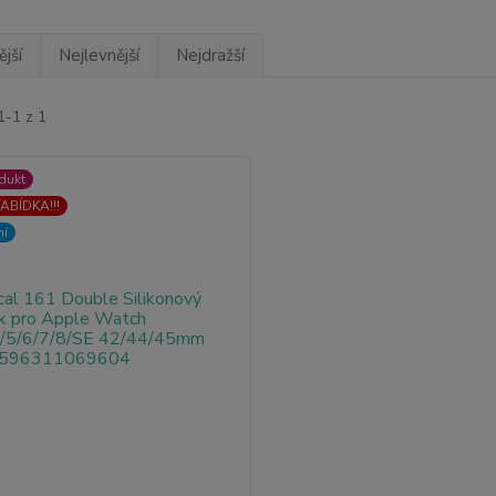
jší
Nejlevnější
Nejdražší
1-1 z 1
dukt
ABÍDKA!!!
ní