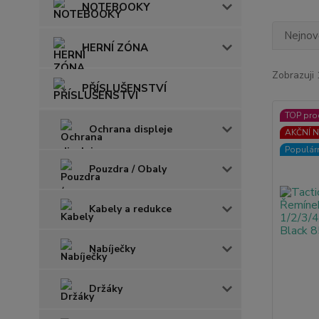
NOTEBOOKY
Nejnově
HERNÍ ZÓNA
Zobrazuji 
PŘÍSLUŠENSTVÍ
TOP pro
Ochrana displeje
AKČNÍ N
Populár
Pouzdra / Obaly
Kabely a redukce
Nabíječky
Držáky