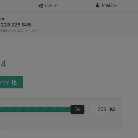
Přihlášení
CZK
nka
 228 229 845
 Online podpora - 24/7
 4
etry
Do
Kč