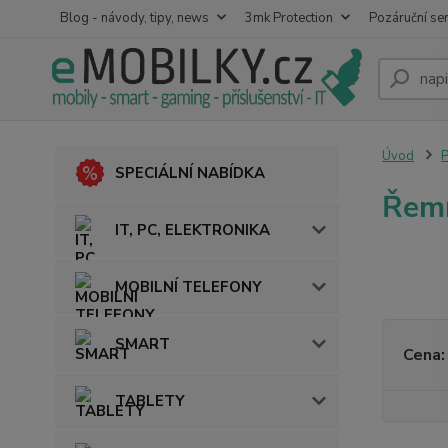
Blog - návody, tipy, news
3mk Protection
Pozáruční ser
Úvod
SPECIÁLNÍ NABÍDKA
Řemí
IT, PC, ELEKTRONIKA
MOBILNÍ TELEFONY
SMART
Cena:
TABLETY