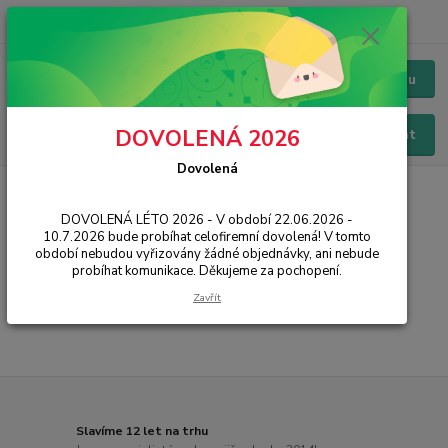
+420 228 229 845
CZK
Chat / Online podpora - 24/7
Menu
DOVOLENÁ 2026
Hledat
Dovolená
Úvod
PŘÍSLUŠENSTVÍ
Ochrana displeje
Tvrzená skla mobily
Spigen
DOVOLENÁ LÉTO 2026 - V období 22.06.2026 -
10.7.2026 bude probíhat celofiremní dovolená! V tomto
Spigen
období nebudou vyřizovány žádné objednávky, ani nebude
probíhat komunikace. Děkujeme za pochopení.
...
Zavřít
Slavíme 12 let na trhu