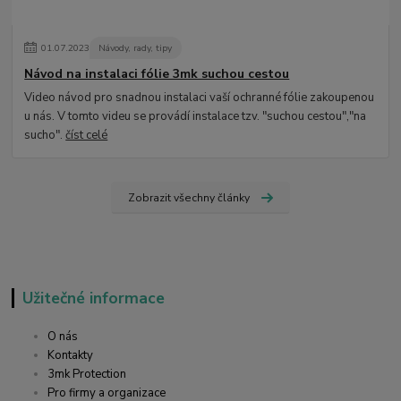
01
.
07
.
2023
Návody, rady, tipy
Návod na instalaci fólie 3mk suchou cestou
Video návod pro snadnou instalaci vaší ochranné fólie zakoupenou
u nás. V tomto videu se provádí instalace tzv. "suchou cestou","na
sucho".
číst celé
Zobrazit všechny články
Užitečné informace
O nás
Kontakty
3mk Protection
Pro firmy a organizace