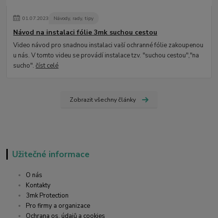
01
.
07
.
2023
Návody, rady, tipy
Návod na instalaci fólie 3mk suchou cestou
Video návod pro snadnou instalaci vaší ochranné fólie zakoupenou
u nás. V tomto videu se provádí instalace tzv. "suchou cestou","na
sucho".
číst celé
Zobrazit všechny články
Užitečné informace
O nás
Kontakty
3mk Protection
Pro firmy a organizace
Ochrana os. údajů a cookies