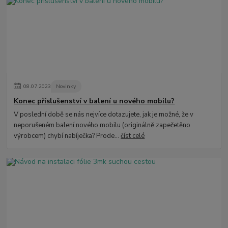
08
.
07
.
2023
Novinky
Konec příslušenství v balení u nového mobilu?
V poslední době se nás nejvíce dotazujete, jak je možné, že v
neporušeném balení nového mobilu (originálně zapečetěno
výrobcem) chybí nabíječka? Prode...
číst celé