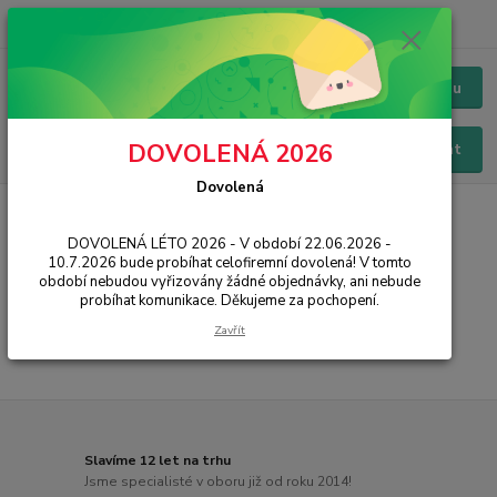
+420 228 229 845
CZK
Chat / Online podpora - 24/7
Menu
DOVOLENÁ 2026
Hledat
Dovolená
Úvod
PŘÍSLUŠENSTVÍ
Baterie
Xiaomi
Mi5
DOVOLENÁ LÉTO 2026 - V období 22.06.2026 -
Mi5
10.7.2026 bude probíhat celofiremní dovolená! V tomto
období nebudou vyřizovány žádné objednávky, ani nebude
probíhat komunikace. Děkujeme za pochopení.
...
Zavřít
Slavíme 12 let na trhu
Jsme specialisté v oboru již od roku 2014!