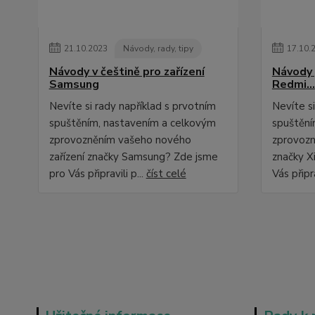
21
.
10
.
2023
Návody, rady, tipy
17
.
10
.
Návody v češtině pro zařízení
Návody 
Samsung
Redmi...
Nevíte si rady například s prvotním
Nevíte si
spuštěním, nastavením a celkovým
spuštění
zprovozněním vašeho nového
zprovozn
zařízení značky Samsung? Zde jsme
značky X
pro Vás připravili p...
číst celé
Vás připra