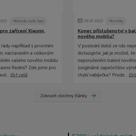
2023
Návody, rady, tipy
08
.
07
.
2023
Novinky
pro zařízení Xiaomi,
Konec příslušenství v bal
nového mobilu?
 rady například s prvotním
V poslední době se nás nejv
m, nastavením a celkovým
dotazujete, jak je možné, že
ěním vašeho nového mobilu
neporušeném balení nového
iaomi Redmi? Zde jsme pro
(originálně zapečetěno výr
vil...
číst celé
chybí nabíječka? Prode...
čís
Zobrazit všechny články