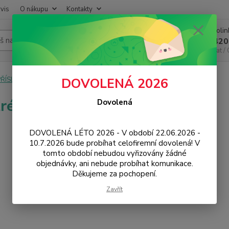
vis
O nákupu
Kontakty
Infoli
Hledat
+420
Chat /
PŘÍSLUŠENSTVÍ
Chytré lokátory
DOVOLENÁ 2026
ré lokátory
Dovolená
DOVOLENÁ LÉTO 2026 - V období 22.06.2026 -
10.7.2026 bude probíhat celofiremní dovolená! V
tomto období nebudou vyřizovány žádné
objednávky, ani nebude probíhat komunikace.
Děkujeme za pochopení.
Zavřít