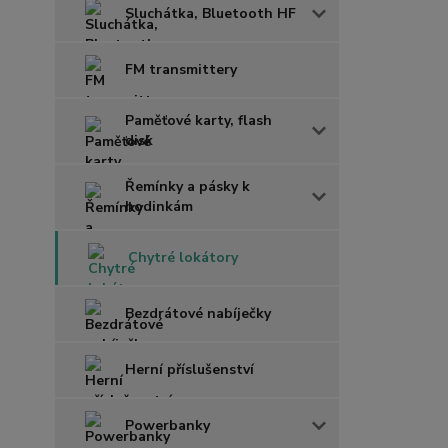
Sluchátka, Bluetooth HF
FM transmittery
Paměťové karty, flash
disk
Řemínky a pásky k
hodinkám
Chytré lokátory
Bezdrátové nabíječky
Herní příslušenství
Powerbanky