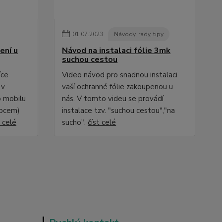
01
.
07
.
2023
Návody, rady, tipy
ení u
Návod na instalaci fólie 3mk
suchou cestou
íce
Video návod pro snadnou instalaci
 v
vaší ochranné fólie zakoupenou u
 mobilu
nás. V tomto videu se provádí
obcem)
instalace tzv. "suchou cestou","na
t celé
sucho".
číst celé