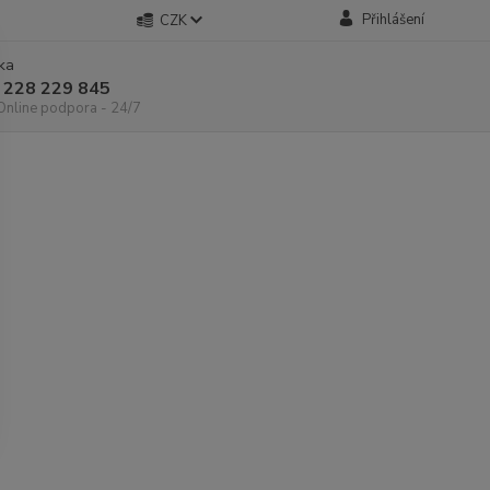
Přihlášení
CZK
nka
 228 229 845
 Online podpora - 24/7