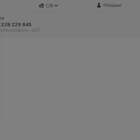
Přihlášení
CZK
nka
 228 229 845
 Online podpora - 24/7