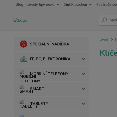
Blog - návody, tipy, news
3mk Protection
Pozáruční ser
Úvod
SPECIÁLNÍ NABÍDKA
Klíč
IT, PC, ELEKTRONIKA
...
MOBILNÍ TELEFONY
SMART
TABLETY