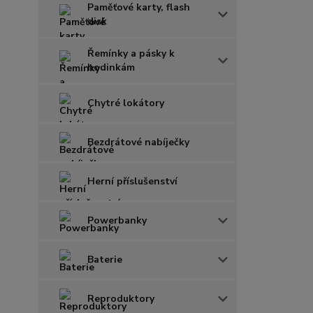
Paměťové karty, flash
disk
Řemínky a pásky k
hodinkám
Chytré lokátory
Bezdrátové nabíječky
Herní příslušenství
Powerbanky
Baterie
Reproduktory