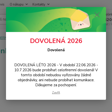
vis
O nákupu
Kontakty
Infoli
Hledat
+420
Chat /
HERNÍ ZÓNA
Klíčenky
DOVOLENÁ 2026
enky
Dovolená
DOVOLENÁ LÉTO 2026 - V období 22.06.2026 -
10.7.2026 bude probíhat celofiremní dovolená! V
tomto období nebudou vyřizovány žádné
objednávky, ani nebude probíhat komunikace.
Děkujeme za pochopení.
Zavřít