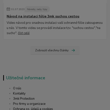
01
.
07
.
2023
Návody, rady, tipy
Návod na instalaci fólie 3mk suchou cestou
Video návod pro snadnou instalaci vaší ochranné fólie zakoupenou
u nás. V tomto videu se provádí instalace tzv. "suchou cestou","na
sucho".
číst celé
Zobrazit všechny články
Užitečné informace
O nás
Kontakty
3mk Protection
Pro firmy a organizace
Ochrana os. údajů a cookies