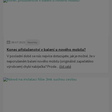
08
.
07
.
2023
Novinky
Konec příslušenství v balení u nového mobilu?
V poslední době se nás nejvíce dotazujete, jak je možné, že v
neporušeném balení nového mobilu (originálně zapečetěno
výrobcem) chybí nabíječka? Prode...
číst celé