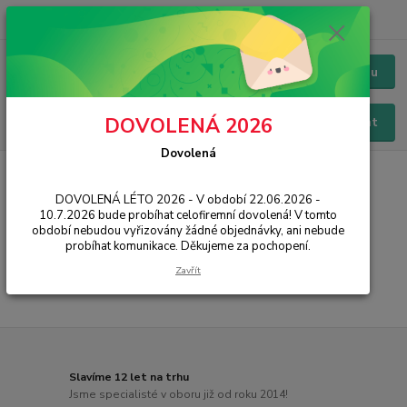
+420 228 229 845
CZK
Chat / Online podpora - 24/7
Menu
DOVOLENÁ 2026
Hledat
Dovolená
Úvod
SMART
Čtečky elektronických knih
Příslušenství
DOVOLENÁ LÉTO 2026 - V období 22.06.2026 -
Příslušenství
10.7.2026 bude probíhat celofiremní dovolená! V tomto
období nebudou vyřizovány žádné objednávky, ani nebude
probíhat komunikace. Děkujeme za pochopení.
...
Zavřít
Slavíme 12 let na trhu
Jsme specialisté v oboru již od roku 2014!