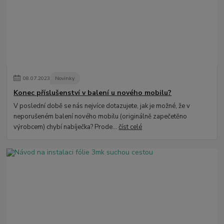
08
.
07
.
2023
Novinky
Konec příslušenství v balení u nového mobilu?
V poslední době se nás nejvíce dotazujete, jak je možné, že v
neporušeném balení nového mobilu (originálně zapečetěno
výrobcem) chybí nabíječka? Prode...
číst celé