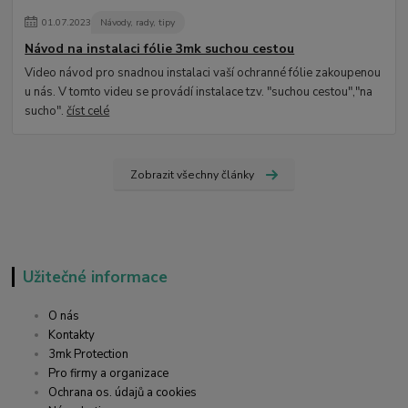
01
.
07
.
2023
Návody, rady, tipy
Návod na instalaci fólie 3mk suchou cestou
Video návod pro snadnou instalaci vaší ochranné fólie zakoupenou
u nás. V tomto videu se provádí instalace tzv. "suchou cestou","na
sucho".
číst celé
Zobrazit všechny články
Užitečné informace
O nás
Kontakty
3mk Protection
Pro firmy a organizace
Ochrana os. údajů a cookies