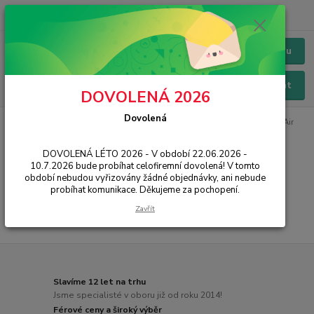
+420 228 229 845
CZK
Chat / Online podpora - 24/7
Menu
Hledat
DOVOLENÁ 2026
Dovolená
Úvod
IT, PC, ELEKTRONIKA
Notebooky
MacBooky
MacBook Air
MacBook Air
DOVOLENÁ LÉTO 2026 - V období 22.06.2026 -
10.7.2026 bude probíhat celofiremní dovolená! V tomto
období nebudou vyřizovány žádné objednávky, ani nebude
...
probíhat komunikace. Děkujeme za pochopení.
Zavřít
Slavíme 12 let na trhu
Jsme specialisté v oboru již od roku 2014!
Férové ceny a široký výběr