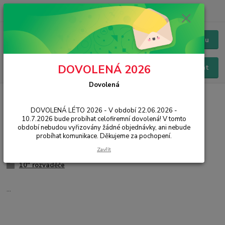
+420 228 229 845
CZK
Chat / Online podpora - 24/7
Menu
DOVOLENÁ 2026
Hledat
Dovolená
Úvod
IT, PC, ELEKTRONIKA
Síťové prvky
Rozvaděče
DOVOLENÁ LÉTO 2026 - V období 22.06.2026 -
Rozvaděče
10.7.2026 bude probíhat celofiremní dovolená! V tomto
období nebudou vyřizovány žádné objednávky, ani nebude
probíhat komunikace. Děkujeme za pochopení.
Příslušenství
Zavřít
19" rozvaděče
10" rozvaděče
...