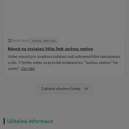
01
.
07
.
2023
Návody, rady, tipy
Návod na instalaci fólie 3mk suchou cestou
Video návod pro snadnou instalaci vaší ochranné fólie zakoupenou
u nás. V tomto videu se provádí instalace tzv. "suchou cestou","na
sucho".
číst celé
Zobrazit všechny články
Užitečné informace