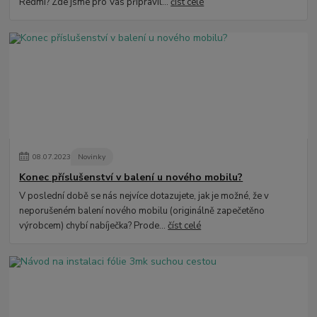
Redmi? Zde jsme pro Vás připravil...
číst celé
08
.
07
.
2023
Novinky
Konec příslušenství v balení u nového mobilu?
V poslední době se nás nejvíce dotazujete, jak je možné, že v
neporušeném balení nového mobilu (originálně zapečetěno
výrobcem) chybí nabíječka? Prode...
číst celé