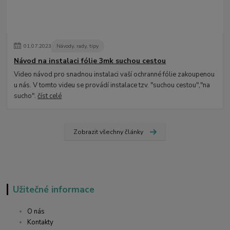
01
.
07
.
2023
Návody, rady, tipy
Návod na instalaci fólie 3mk suchou cestou
Video návod pro snadnou instalaci vaší ochranné fólie zakoupenou
u nás. V tomto videu se provádí instalace tzv. "suchou cestou","na
sucho".
číst celé
Zobrazit všechny články
Užitečné informace
O nás
Kontakty