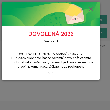
+420 228 229 845
CZK
Chat / Online podpora - 24/7
Menu
DOVOLENÁ 2026
Hledat
Dovolená
Úvod
IT, PC, ELEKTRONIKA
PC komponenty
Elektronické stavebnice
DOVOLENÁ LÉTO 2026 - V období 22.06.2026 -
Elektronické stavebnice
10.7.2026 bude probíhat celofiremní dovolená! V tomto
období nebudou vyřizovány žádné objednávky, ani nebude
probíhat komunikace. Děkujeme za pochopení.
Raspberry Pi
Zavřít
...