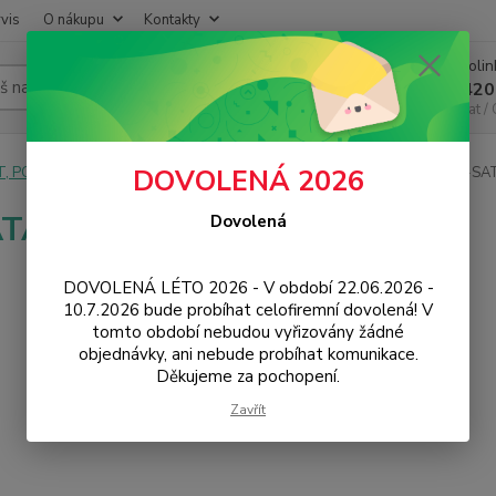
vis
O nákupu
Kontakty
Infoli
Hledat
+420
Chat /
T, PC, ELEKTRONIKA
Kabely a redukce
Serial ATA (SATA)
e-SA
DOVOLENÁ 2026
ATA
Dovolená
DOVOLENÁ LÉTO 2026 - V období 22.06.2026 -
10.7.2026 bude probíhat celofiremní dovolená! V
tomto období nebudou vyřizovány žádné
objednávky, ani nebude probíhat komunikace.
Děkujeme za pochopení.
Zavřít