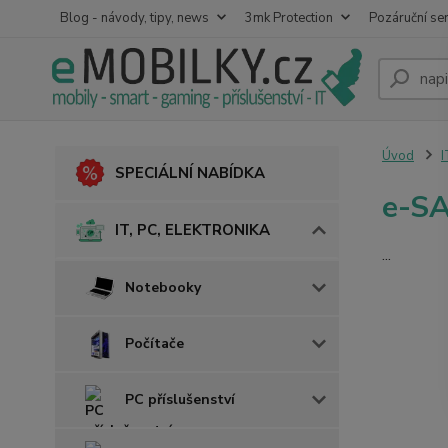
Blog - návody, tipy, news
3mk Protection
Pozáruční ser
Úvod
I
SPECIÁLNÍ NABÍDKA
e-S
IT, PC, ELEKTRONIKA
...
Notebooky
Počítače
PC příslušenství