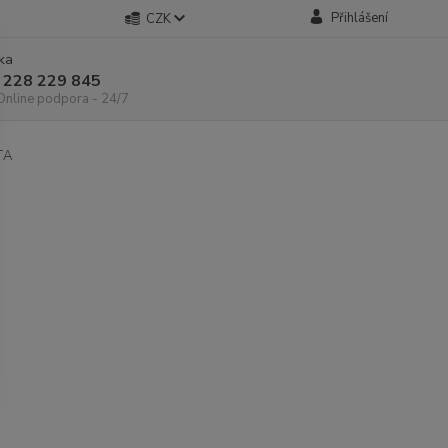
Přihlášení
CZK
nka
 228 229 845
 Online podpora - 24/7
TA