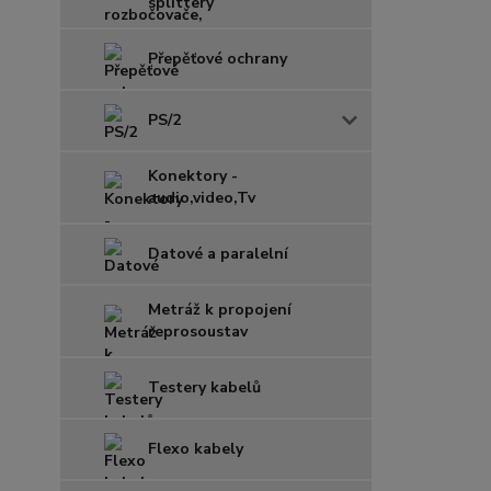
splittery
Přepěťové ochrany
PS/2
Konektory -
audio,video,Tv
Datové a paralelní
Metráž k propojení
reprosoustav
Testery kabelů
Flexo kabely