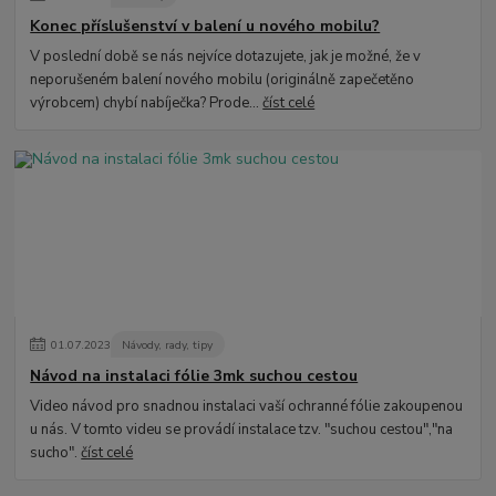
Konec příslušenství v balení u nového mobilu?
V poslední době se nás nejvíce dotazujete, jak je možné, že v
neporušeném balení nového mobilu (originálně zapečetěno
výrobcem) chybí nabíječka? Prode...
číst celé
01
.
07
.
2023
Návody, rady, tipy
Návod na instalaci fólie 3mk suchou cestou
Video návod pro snadnou instalaci vaší ochranné fólie zakoupenou
u nás. V tomto videu se provádí instalace tzv. "suchou cestou","na
sucho".
číst celé