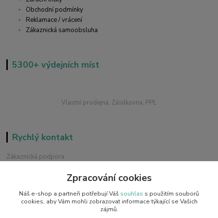
Obchodní podmínky
Reklamace / vrácení
Zákaznická samoobsluha
5300+ výdejních míst
Vlastní prodejna, Zásilkovna, PPL
Rychlý kontakt
Zákaznická podpora
+420 228 229 845
Zpracování cookies
Chat / Online podpora - 24/7
Náš e-shop a partneři potřebují Váš
souhlas
s použitím souborů
info@emobilky.cz
cookies, aby Vám mohli zobrazovat informace týkající se Vašich
zájmů.