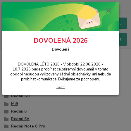
+420 228 229 845
CZK
Chat / Online podpora - 24/7
Menu
DOVOLENÁ 2026
Hledat
Dovolená
Úvod
PŘÍSLUŠENSTVÍ
Baterie
Xiaomi
DOVOLENÁ LÉTO 2026 - V období 22.06.2026 -
Xiaomi
10.7.2026 bude probíhat celofiremní dovolená! V tomto
období nebudou vyřizovány žádné objednávky, ani nebude
probíhat komunikace. Děkujeme za pochopení.
Redmi Note 7
Zavřít
Redmi 7
Redmi GO
Mi9
Redmi 6
Redmi 6A
Redmi Note 8 Pro