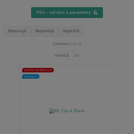
Filtr - výrobci a parametry
Nejnovější
Nejlevnější
Nejdražší
Zobrazuji 1-2 z 2
strana
z 1
AKČNÍ NABÍDKA!!!
Populární