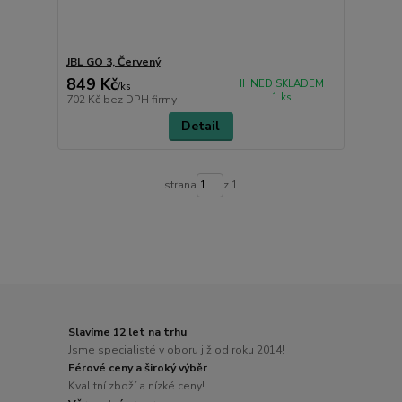
JBL GO 3, Červený
849 Kč
IHNED SKLADEM
/
ks
1 ks
702 Kč
bez DPH firmy
Detail
strana
z 1
Slavíme 12 let na trhu
Jsme specialisté v oboru již od roku 2014!
Férové ceny a široký výběr
Kvalitní zboží a nízké ceny!