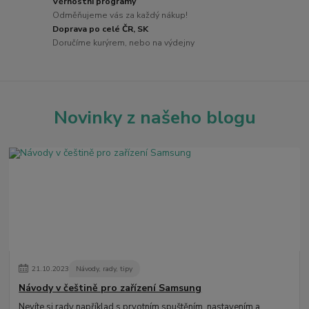
Věrnostní programy
Odměňujeme vás za každý nákup!
Doprava po celé ČR, SK
Doručíme kurýrem, nebo na výdejny
Novinky z našeho blogu
21
.
10
.
2023
Návody, rady, tipy
Návody v češtině pro zařízení Samsung
Nevíte si rady například s prvotním spuštěním, nastavením a