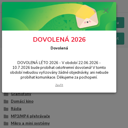
+420 228 229 845
CZK
Chat / Online podpora - 24/7
Menu
DOVOLENÁ 2026
Hledat
Dovolená
Úvod
IT, PC, ELEKTRONIKA
Foto, audio, video
Audio
DOVOLENÁ LÉTO 2026 - V období 22.06.2026 -
Audio
10.7.2026 bude probíhat celofiremní dovolená! V tomto
období nebudou vyřizovány žádné objednávky, ani nebude
probíhat komunikace. Děkujeme za pochopení.
Párty technika
Zavřít
Reproduktory
Gramofony
Domácí kino
Rádia
MP3/MP4 přehrávače
Mikro a mini systémy