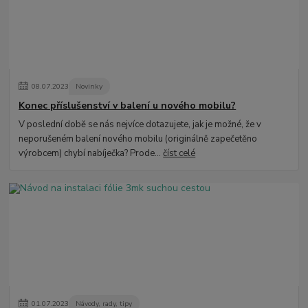
08
.
07
.
2023
Novinky
Konec příslušenství v balení u nového mobilu?
V poslední době se nás nejvíce dotazujete, jak je možné, že v
neporušeném balení nového mobilu (originálně zapečetěno
výrobcem) chybí nabíječka? Prode...
číst celé
01
.
07
.
2023
Návody, rady, tipy