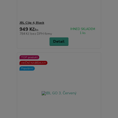
JBL Clip 4, Black
949 Kč
IHNED SKLADEM
/
ks
1 ks
784 Kč
bez DPH firmy
Detail
TOP produkt
AKČNÍ NABÍDKA!!!
Populární