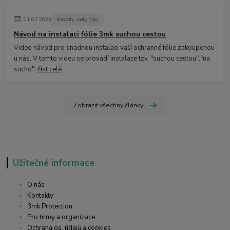
01
.
07
.
2023
Návody, rady, tipy
Návod na instalaci fólie 3mk suchou cestou
Video návod pro snadnou instalaci vaší ochranné fólie zakoupenou
u nás. V tomto videu se provádí instalace tzv. "suchou cestou","na
sucho".
číst celé
Zobrazit všechny články
Užitečné informace
O nás
Kontakty
3mk Protection
Pro firmy a organizace
Ochrana os. údajů a cookies