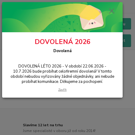
+420 228 229 845
CZK
Chat / Online podpora - 24/7
Menu
DOVOLENÁ 2026
Hledat
Dovolená
Úvod
PŘÍSLUŠENSTVÍ
Baterie
Huawei
Ascend G750
DOVOLENÁ LÉTO 2026 - V období 22.06.2026 -
Ascend G750
10.7.2026 bude probíhat celofiremní dovolená! V tomto
období nebudou vyřizovány žádné objednávky, ani nebude
probíhat komunikace. Děkujeme za pochopení.
...
Zavřít
Slavíme 12 let na trhu
Jsme specialisté v oboru již od roku 2014!