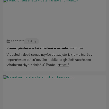
08
.
07
.
2023
Novinky
Konec příslušenství v balení u nového mobilu?
V poslední době se nás nejvíce dotazujete, jak je možné, že v
neporušeném balení nového mobilu (originálně zapečetěno
výrobcem) chybí nabíječka? Prode...
číst celé