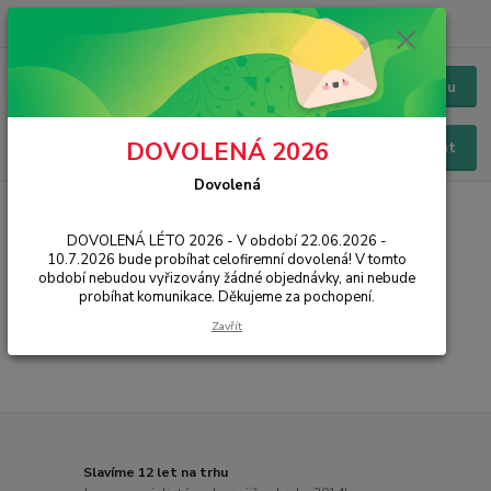
+420 228 229 845
CZK
Chat / Online podpora - 24/7
Menu
DOVOLENÁ 2026
Hledat
Dovolená
Úvod
PŘÍSLUŠENSTVÍ
Baterie
Samsung
A720F Galaxy A7
2017
DOVOLENÁ LÉTO 2026 - V období 22.06.2026 -
10.7.2026 bude probíhat celofiremní dovolená! V tomto
A720F Galaxy A7 2017
období nebudou vyřizovány žádné objednávky, ani nebude
probíhat komunikace. Děkujeme za pochopení.
...
Zavřít
Slavíme 12 let na trhu