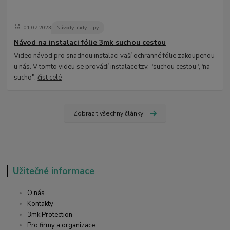
01
.
07
.
2023
Návody, rady, tipy
Návod na instalaci fólie 3mk suchou cestou
Video návod pro snadnou instalaci vaší ochranné fólie zakoupenou
u nás. V tomto videu se provádí instalace tzv. "suchou cestou","na
sucho".
číst celé
Zobrazit všechny články
Užitečné informace
O nás
Kontakty
3mk Protection
Pro firmy a organizace