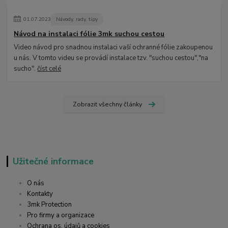
01
.
07
.
2023
Návody, rady, tipy
Návod na instalaci fólie 3mk suchou cestou
Video návod pro snadnou instalaci vaší ochranné fólie zakoupenou
u nás. V tomto videu se provádí instalace tzv. "suchou cestou","na
sucho".
číst celé
Zobrazit všechny články
Užitečné informace
O nás
Kontakty
3mk Protection
Pro firmy a organizace
Ochrana os. údajů a cookies