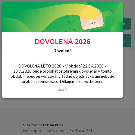
+420 228 229 845
CZK
Chat / Online podpora - 24/7
Menu
DOVOLENÁ 2026
Hledat
Dovolená
Úvod
PŘÍSLUŠENSTVÍ
Reproduktory
Logitech
DOVOLENÁ LÉTO 2026 - V období 22.06.2026 -
Logitech
10.7.2026 bude probíhat celofiremní dovolená! V tomto
období nebudou vyřizovány žádné objednávky, ani nebude
probíhat komunikace. Děkujeme za pochopení.
...
Zavřít
Slavíme 12 let na trhu
Jsme specialisté v oboru již od roku 2014!