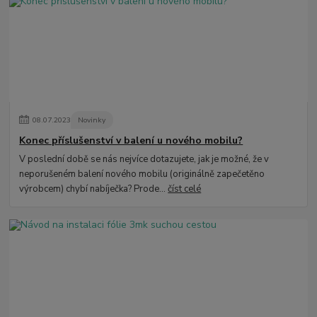
08
.
07
.
2023
Novinky
Konec příslušenství v balení u nového mobilu?
V poslední době se nás nejvíce dotazujete, jak je možné, že v
neporušeném balení nového mobilu (originálně zapečetěno
výrobcem) chybí nabíječka? Prode...
číst celé